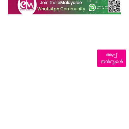
ആപ്പ്
ഇൻസ്റ്റാൾ