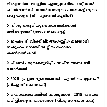
ലിത്വാനിയ- ലാറ്റ്വിയ-എസ്റ്റോണിയ -സ്വീഡൻ–
ഫിൻലാൻഡ് -നോർവേയുടെ പാതകളിലൂടെ
ഒരു യാത്ര (ജി. പുത്തൻകുരിശ്)
വിശുദ്ധഭൂമിയുടെ കാവല്‍ക്കാര്‍
മരിക്കുമോ? (ജോണ്‍ മാത്യു)
ഇ-എം ദി വീക്കിലി: ആഗസ്റ്റ് 3- മലയാളി
സമൂഹം നെഞ്ചിലേറ്റിയ ഫോമാ
കൺവൻഷൻ
ചിലമ്പ് - മുഖക്കുറിപ്പ് - സപ്ന അനു ബി.
ജോർജ്ജ്
2026- പ്രളയ ദുരന്തങ്ങള്‍ - എന്ത് ചെയ്യണം ?
(പി.എസ് ജോസഫ്‌)
മഹാപ്രളയത്തില്‍ ഡാമുകള്‍ - 2018 പ്രളയം
പഠിപ്പിക്കുന്ന പാഠങ്ങള്‍ (പി.എസ് ജോസഫ്‌)