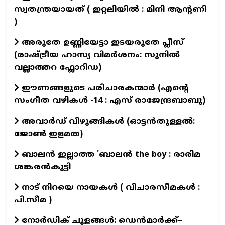
സ്വതന്ത്രയായത് ( ഇറ്റലിയിൽ : മിനി ആന്റണി
)
അരുതേ ഉണ്ണിയേട്ടാ ഇടയരുതേ പ്ലീസ്
(രാഷ്ട്രീയ ഹാസ്യ വിമർശനം: സുനിൽ
വല്ലാത്തറ ഫ്ലോറിഡ)
ഈണങ്ങളുടെ പരിചാരകന്മാര്‍ (എന്‍റെ
സംഗീത വഴികള്‍ -14 : എസ് രാജേന്ദ്രബാബു)
അവാർഡ് വിഴുങ്ങികൾ (ഓട്ടൻതുള്ളൽ:
ജോൺ ഇളമത)
ബാലൻ ഇല്ലാത്ത 'ബാലൻ the boy : രാരിമ
ശങ്കരൻകുട്ടി
നാട് നിറയെ നായകൾ ( വിചാരസീമകൾ :
പി.സീമ )
നോർഡിക് ചൂളങ്ങൾ: ഡെൻമാർക്ക്–