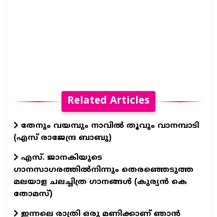
Related Articles
തേനും വയമ്പും നാവിൽ തൂവും വാനമ്പാടി
(എസ് രാജേന്ദ്ര ബാബു)
എസ്. ജാനകിയുടെ
ഗാനസാഗരത്തിൽനിന്നും തെരഞ്ഞെടുത്ത
മലയാള ചലച്ചിത്ര ഗാനങ്ങൾ (കുര്യൻ കെ
തോമസ്)
ഇന്നലെ രാത്രി ഒരു മണിക്കാണ് ഞാൻ