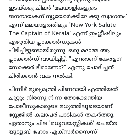
ഇടയ്ക്കു ചിലർ 'മലയാളികളുടെ
ജനനായകന് ന്യൂയോർക്കിലേക്കു സ്വാഗതം'
എന്ന് മലയാളത്തിലും 'New York Salute
The Captain of Kerala' എന്ന് ഇംഗ്ലീഷിലും
എഴുതിയ പ്ലാക്കാർഡുകൾ
പിടിച്ചിട്ടുണ്ടായിരുന്നു. ഒരു മദാമ്മ ആ
പ്ലാക്കാർഡ് വായിച്ചിട്ട്, "എന്താണ് കേരളാ?
സോക്കർ ടീമാണോ?" എന്നു ചോദിച്ചത്
ചിരിക്കാൻ വക നൽകി.
പിന്നീട് മുഖ്യമന്ത്രി പിണറായി എത്തിയത്
ചുറ്റും നിരന്നു നിന്ന തോക്കേന്തിയ
പോലീസുകാരുടെ മധ്യത്തിലൂടെയാണ്.
സ്റ്റേജിൽ കലാപരിപാടികൾ തകർത്തു.
ഏതാനും ചില 'മധ്യവയസ്സികൾ' ചെയ്‌ത
യൂട്യൂബ് ഹോം എക്‌സർസൈസ്