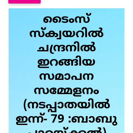
ടൈംസ്
സ്‌ക്വയറില്‍
ചന്ദ്രനിൽ
ഇറങ്ങിയ
സമാപന
സമ്മേളനം
(നടപ്പാതയിൽ
ഇന്ന്- 79 :ബാബു