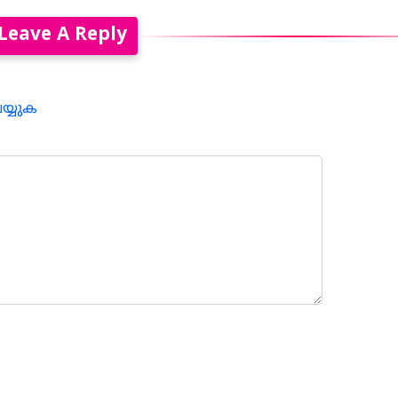
Leave A Reply
െയ്യുക