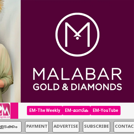
EM-The Weekly
EM-മാസിക
EM-YouTube
്ളടക്കം
PAYMENT
ADVERTISE
SUBSCRIBE
CONTAC