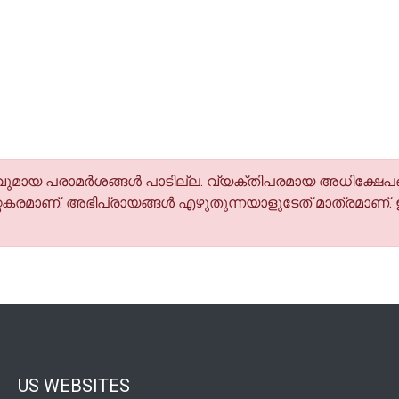
മായ പരാമര്‍ശങ്ങള്‍ പാടില്ല. വ്യക്തിപരമായ അധിക്ഷേപങ
കരമാണ്. അഭിപ്രായങ്ങള്‍ എഴുതുന്നയാളുടേത് മാത്രമാണ്.
US WEBSITES