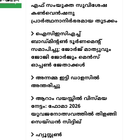
എഫ് സംയുക്ത സുവിശേഷ
കൺവെൻഷനു
പ്രാർത്ഥനാനിർഭരമായ തുടക്കം
ഐസിഇസിഎച്ച്
ബാഡ്മിന്റൺ ടൂർണമെന്റ്
സമാപിച്ചു; ജോർജ് മാത്യുവും
ജോജി ജോർജും മെൻസ്
ഓപ്പൺ ജേതാക്കൾ
അന്നമ്മ ഇട്ടി ഡാളസിൽ
അന്തരിച്ചു
ആറാം വയസ്സിൽ വിസ്മയ
നേട്ടം: ഫോമാ 2026
യുവജനോത്സവത്തിൽ തിളങ്ങി
സെയ്ഡൻ സിദ്ദിഖ്
ഹ്യൂസ്റ്റൺ