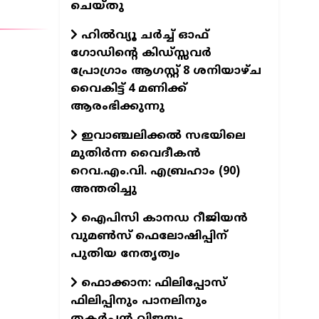
ചെയ്തു
ഹിൽവ്യൂ ചർച്ച് ഓഫ്
ഗോഡിന്റെ കിഡ്സ്സവർ
പ്രോഗ്രാം ആഗസ്റ്റ് 8 ശനിയാഴ്ച
വൈകിട്ട് 4 മണിക്ക്
ആരംഭിക്കുന്നു
ഇവാഞ്ചലിക്കൽ സഭയിലെ
മുതിർന്ന വൈദീകൻ
റെവ.എം.വി. എബ്രഹാം (90)
അന്തരിച്ചു
ഐപിസി കാനഡ റീജിയൻ
വുമൺസ് ഫെലോഷിപ്പിന്
പുതിയ നേതൃത്വം
ഫൊക്കാന: ഫിലിപ്പോസ്
ഫിലിപ്പിനും പാനലിനും
തകർപ്പൻ വിജയം