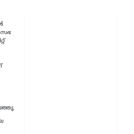
ോൾ
ള സഭ
റ്
്
റഞ്ഞു.
ലെ