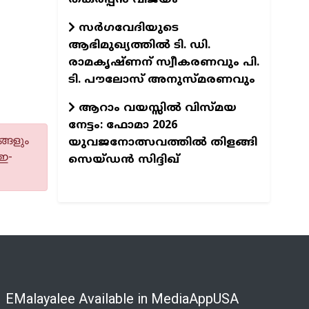
സർഗവേദിയുടെ
ആഭിമുഖ്യത്തിൽ ടി. ഡി.
രാമകൃഷ്ണന് സ്വീകരണവും പി.
ടി. പൗലോസ് അനുസ്മരണവും
ആറാം വയസ്സിൽ വിസ്മയ
നേട്ടം: ഫോമാ 2026
്ങളും
യുവജനോത്സവത്തിൽ തിളങ്ങി
 ഇ-
സെയ്ഡൻ സിദ്ദിഖ്
EMalayalee Available in MediaAppUSA