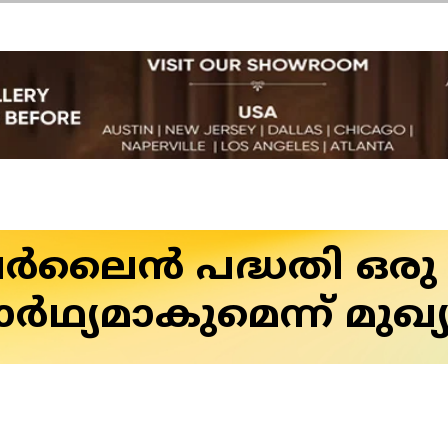
ലൈൻ പദ്ധതി ഒരു
ഥ്യമാകുമെന്ന് മുഖ്യമ