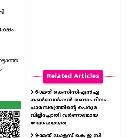
രി
ലക്ഷം
്ടാത്ത
ം
Related Articles
6-ാമത് കെസിസിഎന്‍എ
കണ്‍വെന്‍ഷന്‍ രണ്ടാം ദിനം:
പാരമ്പര്യത്തിന്റെ പെരുമ
വിളിച്ചോതി വര്‍ണാഭമായ
ഘോഷയാത്ര
9-ാമത് ഡാളസ് കെ ഇ സി