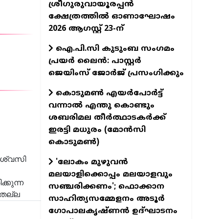
ശ്രീഗുരുവായൂരപ്പൻ
ക്ഷേത്രത്തിൽ ഓണാഘോഷം
2026 ആഗസ്റ്റ് 23-ന്
ഐ.പി.സി കുടുംബ സംഗമം
പ്രയർ ലൈൻ: പാസ്റ്റർ
ജെയിംസ് ജോർജ് പ്രസംഗിക്കും
കൊടുമൺ എയർപോർട്ട്
വന്നാൽ എന്തു കൊണ്ടും
ശബരിമല തീർത്ഥാടകർക്ക്
ഇരട്ടി മധുരം (മോൻസി
കൊടുമൺ)
വിശ്വസി
'ലോകം മുഴുവൻ
മലയാളിക്കൊപ്പം മലയാളവും
്കുന്ന
സഞ്ചരിക്കണം'; ഫൊക്കാന
 തല്ല
സാഹിത്യസമ്മേളനം അടൂർ
ഗോപാലകൃഷ്ണൻ ഉദ്ഘാടനം