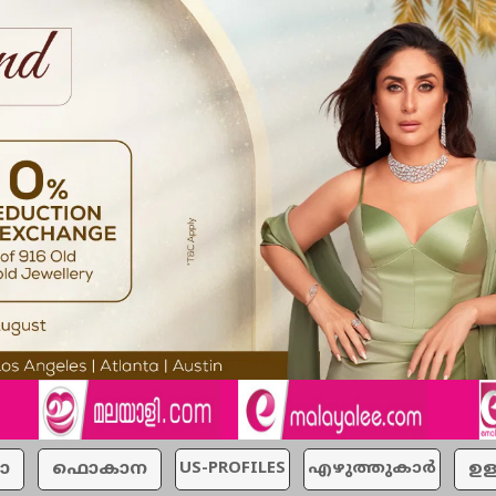
ാ
ഫൊകാന
US-PROFILES
എഴുത്തുകാര്‍
ഉള