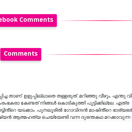
ebook Comments
Comments
ച്ച താണ്. ഉളുപ്പില്ലാതെ തള്ളരുത്. മറിഞ്ഞു വീഴും. എന്തു 
രംഭകരാ കേണ്ടത് നിങ്ങൾ കൊടികുത്തി പൂട്ടിക്കില്ലേ .എത്ര
 ബ്ബിൻ്റെ യടക്കാം .പുനലൂരിൽ ഗോവിന്ദൻ മാഷിൻ്റെ ഭാര്യഭരിക
ഷ്യൻ ആത്മഹത്യ ചെയ്യേണ്ടി വന്ന ദുരന്തകഥ മറക്കാവുന്ന