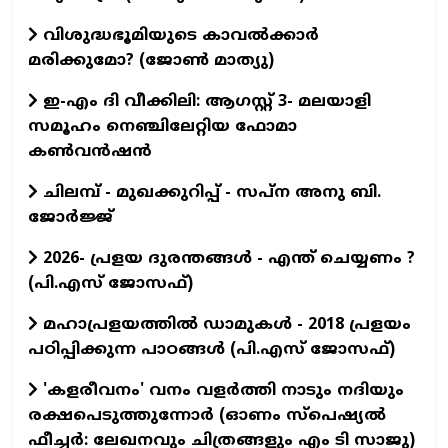
വിശുദ്ധഭൂമിയുടെ കാവല്‍ക്കാര്‍
മരിക്കുമോ? (ജോണ്‍ മാത്യു)
ഇ-എം ദി വീക്കിലി: ആഗസ്റ്റ് 3- മലയാളി
സമൂഹം നെഞ്ചിലേറ്റിയ ഫോമാ
കൺവൻഷൻ
ചിലമ്പ് - മുഖക്കുറിപ്പ് - സപ്ന അനു ബി.
ജോർജ്ജ്
2026- പ്രളയ ദുരന്തങ്ങള്‍ - എന്ത് ചെയ്യണം ?
(പി.എസ് ജോസഫ്‌)
മഹാപ്രളയത്തില്‍ ഡാമുകള്‍ - 2018 പ്രളയം
പഠിപ്പിക്കുന്ന പാഠങ്ങള്‍ (പി.എസ് ജോസഫ്‌)
'കളരീവനം' വനം വളര്‍ത്തി നാടും നദിയും
രക്ഷപെടുത്തുന്നോര്‍ (ഓണം സ്പെഷ്യല്‍
ഫീച്ചര്‍: ലേഖനവും ചിത്രങ്ങളും എം ടി സാജു)