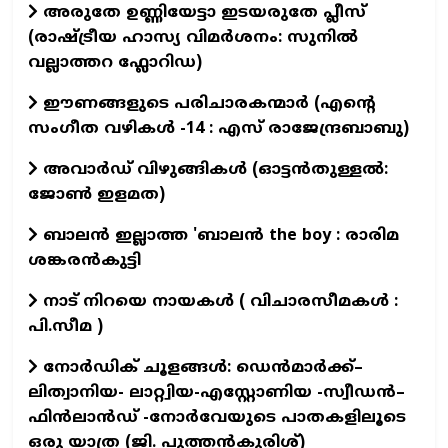
അരുതേ ഉണ്ണിയേട്ടാ ഇടയരുതേ പ്ലീസ്
(രാഷ്ട്രീയ ഹാസ്യ വിമർശനം: സുനിൽ
വല്ലാത്തറ ഫ്ലോറിഡ)
ഈണങ്ങളുടെ പരിചാരകന്മാര്‍ (എന്‍റെ
സംഗീത വഴികള്‍ -14 : എസ് രാജേന്ദ്രബാബു)
അവാർഡ് വിഴുങ്ങികൾ (ഓട്ടൻതുള്ളൽ:
ജോൺ ഇളമത)
ബാലൻ ഇല്ലാത്ത 'ബാലൻ the boy : രാരിമ
ശങ്കരൻകുട്ടി
നാട് നിറയെ നായകൾ ( വിചാരസീമകൾ :
പി.സീമ )
നോർഡിക് ചൂളങ്ങൾ: ഡെൻമാർക്ക്–
ലിത്വാനിയ- ലാറ്റ്വിയ-എസ്റ്റോണിയ -സ്വീഡൻ–
ഫിൻലാൻഡ് -നോർവേയുടെ പാതകളിലൂടെ
ഒരു യാത്ര (ജി. പുത്തൻകുരിശ്)