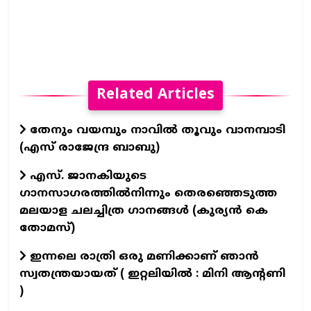
Related Articles
തേനും വയമ്പും നാവിൽ തൂവും വാനമ്പാടി
(എസ് രാജേന്ദ്ര ബാബു)
എസ്. ജാനകിയുടെ
ഗാനസാഗരത്തിൽനിന്നും തെരഞ്ഞെടുത്ത
മലയാള ചലച്ചിത്ര ഗാനങ്ങൾ (കുര്യൻ കെ
തോമസ്)
ഇന്നലെ രാത്രി ഒരു മണിക്കാണ് ഞാൻ
സ്വതന്ത്രയായത് ( ഇറ്റലിയിൽ : മിനി ആന്റണി
)