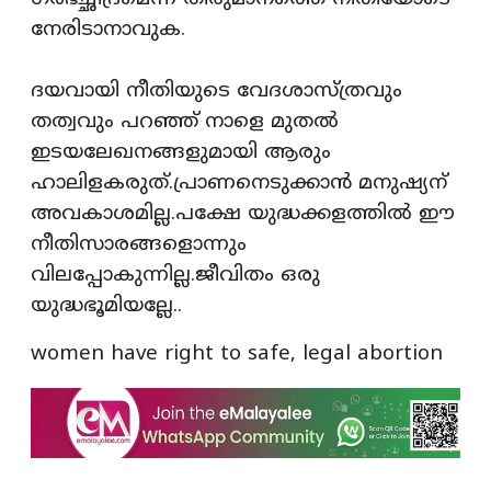
നേരിടാനാവുക.
ദയവായി നീതിയുടെ വേദശാസ്ത്രവും
തത്വവും പറഞ്ഞ് നാളെ മുതല്‍
ഇടയലേഖനങ്ങളുമായി ആരും
ഹാലിളകരുത്.പ്രാണനെടുക്കാന്‍ മനുഷ്യന്
അവകാശമില്ല.പക്ഷേ യുദ്ധക്കളത്തില്‍ ഈ
നീതിസാരങ്ങളൊന്നും
വിലപ്പോകുന്നില്ല.ജീവിതം ഒരു
യുദ്ധഭൂമിയല്ലേ..
women have right to safe, legal abortion