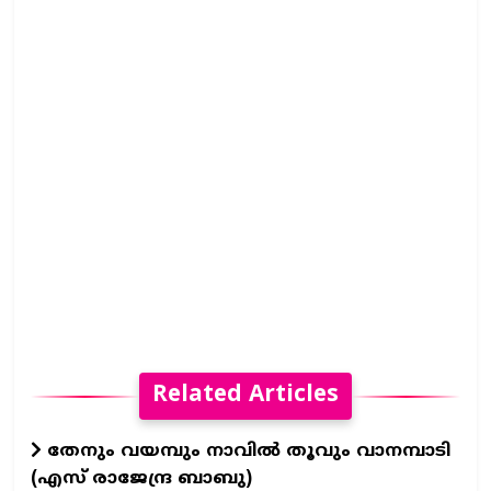
Related Articles
തേനും വയമ്പും നാവിൽ തൂവും വാനമ്പാടി
(എസ് രാജേന്ദ്ര ബാബു)