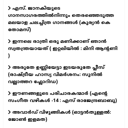
എസ്. ജാനകിയുടെ
ഗാനസാഗരത്തിൽനിന്നും തെരഞ്ഞെടുത്ത
മലയാള ചലച്ചിത്ര ഗാനങ്ങൾ (കുര്യൻ കെ
തോമസ്)
ഇന്നലെ രാത്രി ഒരു മണിക്കാണ് ഞാൻ
സ്വതന്ത്രയായത് ( ഇറ്റലിയിൽ : മിനി ആന്റണി
)
അരുതേ ഉണ്ണിയേട്ടാ ഇടയരുതേ പ്ലീസ്
(രാഷ്ട്രീയ ഹാസ്യ വിമർശനം: സുനിൽ
വല്ലാത്തറ ഫ്ലോറിഡ)
ഈണങ്ങളുടെ പരിചാരകന്മാര്‍ (എന്‍റെ
സംഗീത വഴികള്‍ -14 : എസ് രാജേന്ദ്രബാബു)
അവാർഡ് വിഴുങ്ങികൾ (ഓട്ടൻതുള്ളൽ:
ജോൺ ഇളമത)