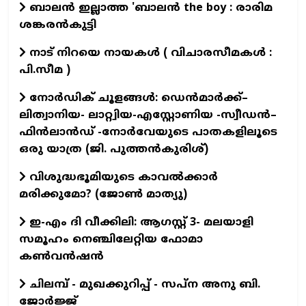
ബാലൻ ഇല്ലാത്ത 'ബാലൻ the boy : രാരിമ
ശങ്കരൻകുട്ടി
നാട് നിറയെ നായകൾ ( വിചാരസീമകൾ :
പി.സീമ )
നോർഡിക് ചൂളങ്ങൾ: ഡെൻമാർക്ക്–
ലിത്വാനിയ- ലാറ്റ്വിയ-എസ്റ്റോണിയ -സ്വീഡൻ–
ഫിൻലാൻഡ് -നോർവേയുടെ പാതകളിലൂടെ
ഒരു യാത്ര (ജി. പുത്തൻകുരിശ്)
വിശുദ്ധഭൂമിയുടെ കാവല്‍ക്കാര്‍
മരിക്കുമോ? (ജോണ്‍ മാത്യു)
ഇ-എം ദി വീക്കിലി: ആഗസ്റ്റ് 3- മലയാളി
സമൂഹം നെഞ്ചിലേറ്റിയ ഫോമാ
കൺവൻഷൻ
ചിലമ്പ് - മുഖക്കുറിപ്പ് - സപ്ന അനു ബി.
ജോർജ്ജ്