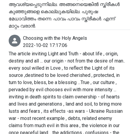
ആവശ്യപ്പെടുന്നില്ല. അങ്ങനെയെങ്കിൽ സ്ത്രീകൾ
കുഞ്ഞുങ്ങളെ കൊല്ലുകയില്ല. പുരുഷ
മേധാവിത്തം തന്നെ. പാവം പാവം സ്ത്രീകൾ. എന്ന്
മാറ്റം വരാൻ.
Choosing with the Holy Angels
2022-10-02 17:17:06
The article inviting Light and Truth - about life , origin,
destiny and all ... our origin - not from the desire of man..
every soul willed in Love , to reflect the Light of its
source ,destined to be loved cherished , protected, in
turn to love, bless, be a blessing ...True , our culture ,
pervaded by evil chooses evil with more intensity ...
inviting in death spirits to claim ownership - of hearts
and lives and generations , land and soil, to bring more
lusts and fears , its effects -as wars - Ukraine Russian
war - most recent example , debts, related enemy
claims from much evil in this area , the violence in our
once peaceful land .. the addictions , confusions - the