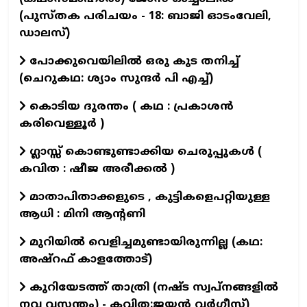
(പുസ്തക പരിചയം - 18: ബാജി ഓടംവേലി,
ഡാലസ്)
പോക്കുവെയിലിൽ ഒരു കുട തനിച്ച്
(ചെറുകഥ: ശ്യാം സുന്ദര്‍ പി എച്ച്)
കൊടിയ ദുരന്തം ( കഥ : പ്രകാശൻ
കരിവെള്ളൂർ )
ഗ്ലാസ്സ് കൊണ്ടുണ്ടാക്കിയ ചെരുപ്പുകൾ (
കവിത : ഷീജ അരീക്കൽ )
മാതാപിതാക്കളുടെ , കുട്ടികളെപറ്റിയുള്ള
ആധി : മിനി ആന്റണി
മുറിയിൽ വെളിച്ചമുണ്ടായിരുന്നില്ല (കഥ:
അഷ്റഫ് കാളത്തോട്)
കുറിയേടത്ത് താത്രി (നഷ്ട സ്വപ്നങ്ങളിൽ
നവ വസന്തം) - കവിത:ജയൻ വർഗീസ്)