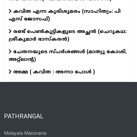
കവിത എന്ന കുരിശുമരം (സാഹിത്യം: പി
എസ് ജോസഫ്)
രണ്ട് പെൺകുട്ടികളുടെ അച്ഛൻ (ചെറുകഥ:
ശ്രീകുമാര്‍ ഭാസ്കരന്‍)
ചേതനയുടെ സ്പർശങ്ങൾ (മാത്യു കോശി,
അറ്റ്ലാന്റ)
അമ്മ ( കവിത : അന്നാ പോൾ )
PATHRANGAL
Malayala Manorama