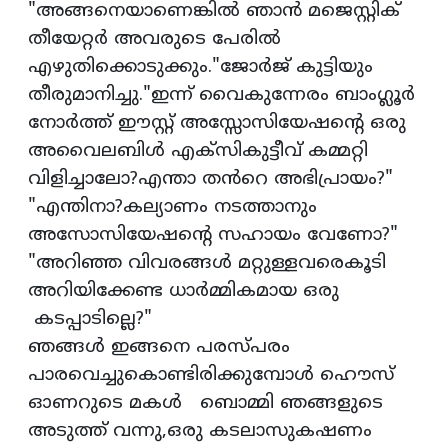
"അങ്ങനെയാണെങ്കിൽ ഞാൻ മജെസ്റ്റിക്
തീയേറ്റർ അവരുടെ പേരിൽ
എഴുതിക്കൊടുക്കും."ജോർജ് കുട്ടിയും
തീരുമാനിച്ചു."ഇന്ന് വൈകുന്നേരം ബാംഗ്ലൂർ
നോർത്ത് ഈസ്റ്റ് അസ്സോസിയേഷൻ്റെ ഒരു
അവൈലബിൾ എക്സികുട്ടീവ് കമ്മറ്റി
വിളിച്ചാലോ?എന്താ തൻറെ അഭിപ്രായം?"
"എന്തിനാ?കല്യാണം നടത്താനും
അസോസിയേഷൻ്റെ സഹായം വേണോ?"
"അറിഞ്ഞ വിവരങ്ങൾ മറ്റുള്ളവരെകൂടി
അറിയിക്കേണ്ട ധാർമ്മികമായ ഒരു
കടപ്പാടില്ലെ?"
ഞങ്ങൾ ഇങ്ങനെ പരസ്പരം
പാരവെച്ചുകൊണ്ടിരിക്കുമ്പോൾ ഹൌസ്
ഓണറുടെ മകൾ ബൊമ്മി ഞങ്ങളുടെ
അടുത്ത് വന്നു,ഒരു കടലാസുകഷണം