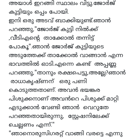
അയാൾ ഇറങ്ങി സ്ഥാലം വിട്ടു.ജോർജ്
കുട്ടിയും ഒപ്പം പോയി.
ഇനി ഒരു അടവ് ബാക്കിയുണ്ട്.ഞാൻ
പറഞ്ഞു,"ജോർജ് കുട്ടി നിൽക്ക്
,വീടിഎൻ്റെ താക്കോൽ തന്നിട്ട്
പോകൂ".ഞാൻ ജോർജ് കുട്ടിയുടെ
അടുത്തേക്ക് താക്കോൽ വാങ്ങാൻ എന്ന
ഭാവത്തിൽ ഓടി.എന്നെ കണ്ട് അപ്പണ്ണ
പറഞ്ഞു,"താനും രക്ഷപെട്ടു,അല്ലേ?ഞാൻ
രാധാകൃഷ്ണന് ഒരു പണി
കൊടുത്തതാണ്. അവൻ ഭയങ്കര
പിശുക്കനാണ് അവൻറെ പിശുക്ക് മാറ്റി
എടുക്കാൻ വേണ്ടി ഞാൻ വെറുതേ
പറഞ്ഞതായിരുന്നു, സ്റ്റേഷനിലേക്ക്
ചെല്ലണം എന്ന്."
"ഞാനൊരുസിഗരറ്റ് വാങ്ങി വരട്ടെ എന്നു