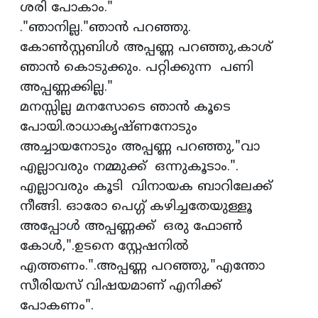
ശരി പോകാം."
."ഞാനില്ല."ഞാൻ പറഞ്ഞു.
കോൺസ്റ്റബിൾ അപ്പണ്ണ പറഞ്ഞു,കാശ്
ഞാൻ കൊടുക്കും. പറ്റിക്കുന്ന പണി
അപ്പണ്ണക്കില്ല."
മനസ്സില്ല മനസോടെ ഞാൻ കൂടെ
പോയി.രാധാകൃഷ്ണനോടും
അച്ചായനോടും അപ്പണ്ണ പറഞ്ഞു,"വാ
എല്ലാവരും നമ്മുക്ക് ഒന്നുകൂടാം.".
എല്ലാവരും കൂടി വിനായക ബാറിലേക്ക്
നീങ്ങി. ഓരോ പെഗ്ഗ് കഴിച്ചതേയുള്ളൂ
അപ്പോൾ അപ്പണ്ണക്ക് ഒരു ഫോൺ
കോൾ,".ഉടനെ സ്റ്റേഷനിൽ
എത്തണം.".അപ്പണ്ണ പറഞ്ഞു,"എന്തോ
സീരിയസ്‌ വിഷയമാണ് എനിക്ക്
പോകണം".