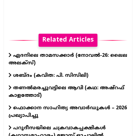
Related Articles
ഏദനിലെ താമസക്കാർ (നോവല്‍-26: ലൈല
അലക്‌സ്)
ശബ്ദം (കവിത: പി. സിസിലി)
തണൽമരച്ചുവട്ടിലെ ആവി (കഥ: അഷ്‌റഫ്
കാളത്തോട്)
ഫൊക്കാന സാഹിത്യ അവാർഡുകൾ – 2026
പ്രഖ്യാപിച്ചു
പറുദീസയിലെ ചക്രവാകപ്പക്ഷികൾ
(കഥാസമാഹാരം) ജോസ് ഓച്ചാലിൽ