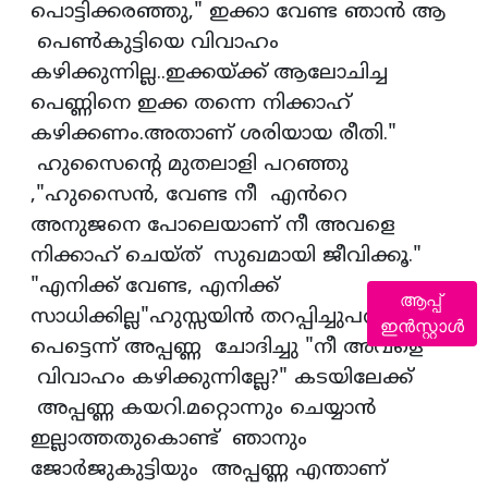
പൊട്ടിക്കരഞ്ഞു," ഇക്കാ വേണ്ട ഞാൻ ആ
പെൺകുട്ടിയെ വിവാഹം
കഴിക്കുന്നില്ല..ഇക്കയ്ക്ക് ആലോചിച്ച
പെണ്ണിനെ ഇക്ക തന്നെ നിക്കാഹ്
കഴിക്കണം.അതാണ് ശരിയായ രീതി."
ഹുസൈൻ്റെ മുതലാളി പറഞ്ഞു
,"ഹുസൈൻ, വേണ്ട നീ എൻറെ
അനുജനെ പോലെയാണ് നീ അവളെ
നിക്കാഹ് ചെയ്ത് സുഖമായി ജീവിക്കൂ."
"എനിക്ക് വേണ്ട, എനിക്ക്
ആപ്പ്
സാധിക്കില്ല"ഹുസ്സയിൻ തറപ്പിച്ചുപറഞ്ഞു.
ഇൻസ്റ്റാൾ
പെട്ടെന്ന് അപ്പണ്ണ ചോദിച്ചു "നീ അവളെ
വിവാഹം കഴിക്കുന്നില്ലേ?" കടയിലേക്ക്
അപ്പണ്ണ കയറി.മറ്റൊന്നും ചെയ്യാൻ
ഇല്ലാത്തതുകൊണ്ട് ഞാനും
ജോർജുകുട്ടിയും അപ്പണ്ണ എന്താണ്