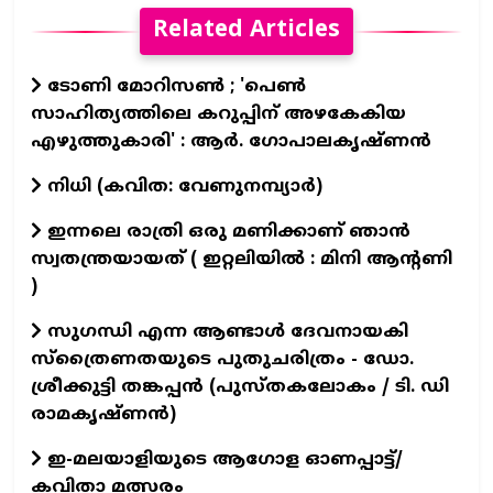
Related Articles
ടോണി മോറിസൺ ; 'പെൺ
സാഹിത്യത്തിലെ കറുപ്പിന് അഴകേകിയ
എഴുത്തുകാരി' : ആർ. ഗോപാലകൃഷ്ണൻ
നിധി (കവിത: വേണുനമ്പ്യാർ)
ഇന്നലെ രാത്രി ഒരു മണിക്കാണ് ഞാൻ
സ്വതന്ത്രയായത് ( ഇറ്റലിയിൽ : മിനി ആന്റണി
)
സുഗന്ധി എന്ന ആണ്ടാള്‍ ദേവനായകി
സ്ത്രൈണതയുടെ പുതുചരിത്രം - ഡോ.
ശ്രീക്കുട്ടി തങ്കപ്പന്‍ (പുസ്തകലോകം / ടി. ഡി
രാമകൃഷ്ണന്‍)
ഇ-മലയാളിയുടെ ആഗോള ഓണപ്പാട്ട്/
കവിതാ മത്സരം