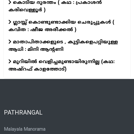
കൊടിയ ദുരന്തം ( കഥ : പ്രകാശൻ
കരിവെള്ളൂർ )
ഗ്ലാസ്സ് കൊണ്ടുണ്ടാക്കിയ ചെരുപ്പുകൾ (
കവിത : ഷീജ അരീക്കൽ )
മാതാപിതാക്കളുടെ , കുട്ടികളെപറ്റിയുള്ള
ആധി : മിനി ആന്റണി
മുറിയിൽ വെളിച്ചമുണ്ടായിരുന്നില്ല (കഥ:
അഷ്റഫ് കാളത്തോട്)
PATHRANGAL
Malayala Manorama