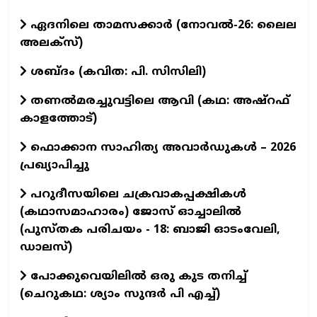
ഏദനിലെ താമസക്കാർ (നോവല്‍-26: ലൈല
അലക്‌സ്)
ശബ്ദം (കവിത: പി. സിസിലി)
തണൽമരച്ചുവട്ടിലെ ആവി (കഥ: അഷ്‌റഫ്
കാളത്തോട്)
ഫൊക്കാന സാഹിത്യ അവാർഡുകൾ – 2026
പ്രഖ്യാപിച്ചു
പറുദീസയിലെ ചക്രവാകപ്പക്ഷികൾ
(കഥാസമാഹാരം) ജോസ് ഓച്ചാലിൽ
(പുസ്തക പരിചയം - 18: ബാജി ഓടംവേലി,
ഡാലസ്)
പോക്കുവെയിലിൽ ഒരു കുട തനിച്ച്
(ചെറുകഥ: ശ്യാം സുന്ദര്‍ പി എച്ച്)