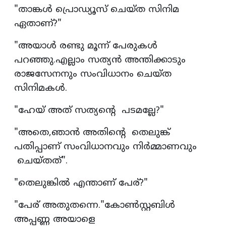
"താങ്കൾ പ്രൊഡ്യൂസ് ചെയ്ത സിനിമ
ഏതാണ്?"
"അയാൾ രണ്ടു മൂന്ന് പേരുകൾ
പറഞ്ഞു.എല്ലാം സത്യൻ അന്തിക്കാടും
രാജസേനനും സംവിധാനം ചെയ്ത
സിനിമകൾ.
"ഹേയ് അത് സത്യൻ്റെ പടമല്ലേ?"
"അതെ,ഞാൻ അതിൻ്റെ തെലുങ്ക്
പതിപ്പാണ് സംവിധാനവും നിർമ്മാണവും
ചെയ്തത്".
"തെലുങ്കിൽ എന്താണ് പേര്?"
"പേര് അതുതന്നെ."കോൺസ്റ്റബിൾ
അപ്പണ്ണ അയാളെ