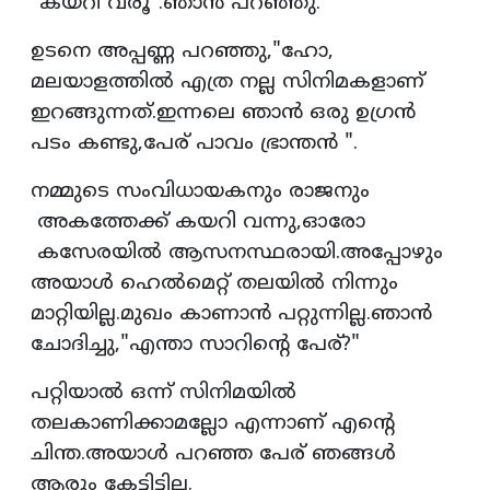
"കയറി വരൂ".ഞാൻ പറഞ്ഞു.
ഉടനെ അപ്പണ്ണ പറഞ്ഞു,"ഹോ,
മലയാളത്തിൽ എത്ര നല്ല സിനിമകളാണ്
ഇറങ്ങുന്നത്.ഇന്നലെ ഞാൻ ഒരു ഉഗ്രൻ
പടം കണ്ടു,പേര് പാവം ഭ്രാന്തൻ ".
നമ്മുടെ സംവിധായകനും രാജനും
അകത്തേക്ക് കയറി വന്നു,ഓരോ
കസേരയിൽ ആസനസ്ഥരായി.അപ്പോഴും
അയാൾ ഹെൽമെറ്റ് തലയിൽ നിന്നും
മാറ്റിയില്ല.മുഖം കാണാൻ പറ്റുന്നില്ല.ഞാൻ
ചോദിച്ചു,"എന്താ സാറിന്റെ പേര്?"
പറ്റിയാൽ ഒന്ന് സിനിമയിൽ
തലകാണിക്കാമല്ലോ എന്നാണ് എൻ്റെ
ചിന്ത.അയാൾ പറഞ്ഞ പേര് ഞങ്ങൾ
ആരും കേട്ടിട്ടില്ല.