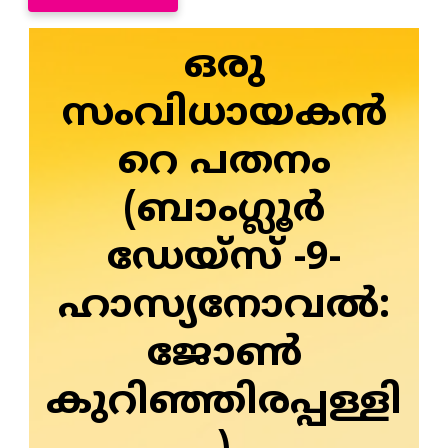
ഒരു
സംവിധായകൻ
റെ പതനം
(ബാംഗ്ലൂർ
ഡേയ്‌സ് -9-
ഹാസ്യനോവല്‍:
ജോണ്‍
കുറിഞ്ഞിരപ്പള്ളി