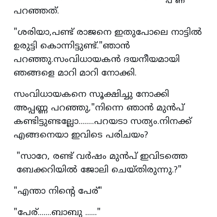
പറഞ്ഞത്.
"ശരിയാ,പണ്ട് രാജനെ ഇതുപോലെ നാട്ടിൽ
ഉരുട്ടി കൊന്നിട്ടുണ്ട്."ഞാൻ
പറഞ്ഞു.സംവിധായകൻ ദയനീയമായി
ഞങ്ങളെ മാറി മാറി നോക്കി.
സംവിധായകനെ സൂക്ഷിച്ചു നോക്കി
അപ്പണ്ണ പറഞ്ഞു,"നിന്നെ ഞാൻ മുൻപ്
കണ്ടിട്ടുണ്ടല്ലോ........പറയടാ സത്യം.നിനക്ക്
എങ്ങനെയാ ഇവിടെ പരിചയം?
"സാറേ, രണ്ട് വർഷം മുൻപ് ഇവിടത്തെ
ബേക്കറിയിൽ ജോലി ചെയ്തിരുന്നു.?"
"എന്താ നിന്റെ പേര്"
"പേര്.......ബാബു ......"