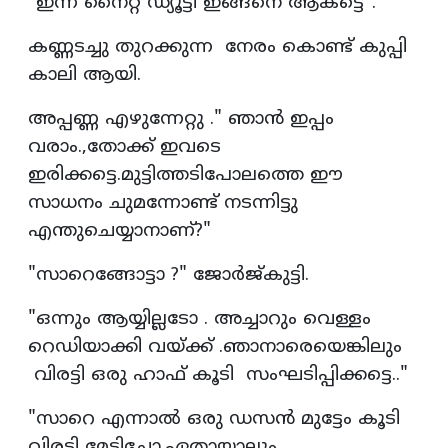
"ഇന്ന് നൈറ്റ് ഡ്യൂട്ടി ഇങ്ങനെ ആകട്ടെ".
കണ്ണടച്ചു തുറക്കുന്ന നേരം കൊണ്ട് കുപ്പി
കാലി ആയി.
അപ്പണ്ണ എഴുന്നേറ്റു ." ഞാൻ ഇപ്പം
വരാം.,തോക്ക് ഇവടെ
ഇരിക്കട്ടെ.മുട്ടിത്തടിപോലത്തെ ഈ
സാധനം ചുമന്നോണ്ട് നടന്നിട്ടു
എന്തുചെയ്യാനാണ്?"
"സാറെങ്ങോട്ടാ ?" ജോർജ്‌കുട്ടി.
"ഒന്നും ആയ്യില്ലടോ . അച്ചാറും വെള്ളം
റെഡിയാക്കി വയ്ക്ക് .ഞാനാരെയെങ്കിലും
വിരട്ടി ഒരു ഹാഫ് കൂടി സംഘടിപ്പിക്കട്ടെ.."
"സാറെ എന്നാൽ ഒരു ഡസൻ മുട്ടേം കൂടി
വിരട്ടി മേടിച്ചോ.ഏതായാലും