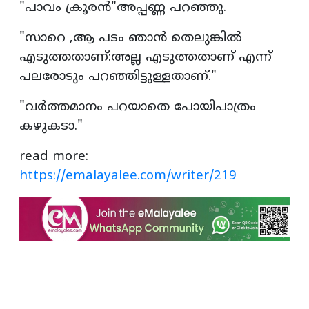
"പാവം ക്രൂരൻ"അപ്പണ്ണ പറഞ്ഞു.
"സാറെ ,ആ പടം ഞാൻ തെലുങ്കിൽ
എടുത്തതാണ്:അല്ല എടുത്തതാണ് എന്ന്
പലരോടും പറഞ്ഞിട്ടുള്ളതാണ്."
"വർത്തമാനം പറയാതെ പോയിപാത്രം
കഴുകടാ."
read more:
https://emalayalee.com/writer/219