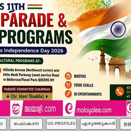
ാ
ഫൊകാന
US-PROFILES
എഴുത്തുകാര്‍
ഉള