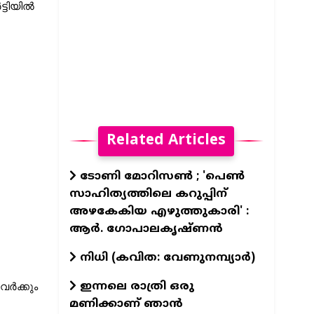
Related Articles
ടോണി മോറിസൺ ; 'പെൺ
സാഹിത്യത്തിലെ കറുപ്പിന്
അഴകേകിയ എഴുത്തുകാരി' :
ആർ. ഗോപാലകൃഷ്ണൻ
നിധി (കവിത: വേണുനമ്പ്യാർ)
ഇന്നലെ രാത്രി ഒരു
ക്കും  
മണിക്കാണ് ഞാൻ