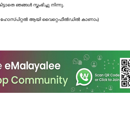
ടാതെ ഞങ്ങൾ സ്തംഭിച്ചു നിന്നു.
പുഷപ ഹോസ്പിറ്റൽ ആയി വൈറ്റെഫീൽഡിൽ കാണാം)