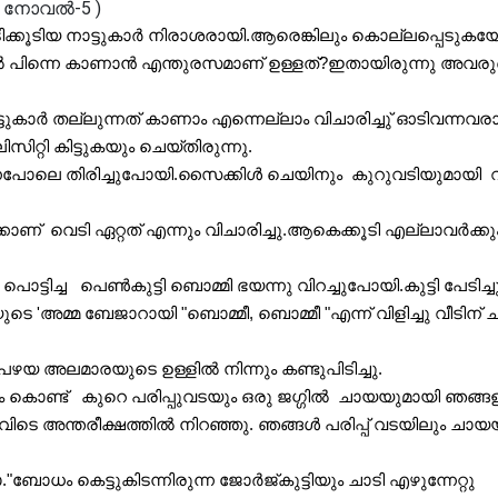
ടിക്കൂടിയ നാട്ടുകാർ നിരാശരായി.ആരെങ്കിലും കൊല്ലപ്പെടുകയ
ിൽ പിന്നെ കാണാൻ എന്തുരസമാണ് ഉള്ളത്?ഇതായിരുന്നു അവരു
്ടുകാർ തല്ലുന്നത് കാണാം എന്നെല്ലാം വിചാരിച്ചു് ഓടിവന്നവരായ
റ്റി കിട്ടുകയും ചെയ്തിരുന്നു.
നപോലെ തിരിച്ചുപോയി.സൈക്കിൾ ചെയിനും  കുറുവടിയുമായി  വന
ക്കാണ്  വെടി ഏറ്റത് എന്നും വിചാരിച്ചു.ആകെക്കൂടി എല്ലാവർക്കും
്ടിച്ച   പെൺകുട്ടി ബൊമ്മി ഭയന്നു വിറച്ചുപോയി.കുട്ടി പേടിച്ചു് 
ുടെ 'അമ്മ ബേജാറായി "ബൊമ്മീ, ബൊമ്മീ "എന്ന് വിളിച്ചു വീടിന് ചുറ
യ അലമാരയുടെ ഉള്ളിൽ നിന്നും കണ്ടുപിടിച്ചു.
 കൊണ്ട്   കുറെ പരിപ്പുവടയും ഒരു ജഗ്ഗിൽ  ചായയുമായി ഞങ്ങള
അവിടെ അന്തരീക്ഷത്തിൽ നിറഞ്ഞു. ഞങ്ങൾ പരിപ്പ് വടയിലും ചായയ
"ദുഷ്ടന്മാരെ, ഒരു ചായയും പരിപ്പുവടയും എനിക്കും താ."ബോധം കെട്ടുകിടന്നിരുന്ന ജോർജ്‌കുട്ടിയും ചാടി എഴുന്നേറ്റു 