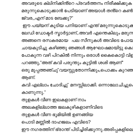
അവരുടെ ക്ലിനിക്കിൻ്റെ പ്രവർത്തനം നിരീക്ഷിക്കു
മരുന്നുകൊടുക്കാൻ പേടിയാണ് അയാൾ തൻ്റെ കൺസൾട്ടി
ജ്വര,,എന് മാട ബേക്കു?"
 ഈ പയ്യന് കൂടിയ പനിയാണ് എന്ത് മരുന്നുകൊടുക്
ലേഡി ഡോക്ടർ സ്മാർട്ടാണ്,.അവർ എന്തെകിലും മരുന്നി
അങ്ങനെ രസകരമായ   പല സീനുകൾ അവിടെ പോയ
ചായകുടിച്ചു കഴിഞ്ഞു ഞങ്ങൾ ആഘോഷമായിട്ടു കൊച്ചി
പോകുന്ന വഴി പിറകിൽ നിന്നും ഒരാൾ കൈകൊട്ടി വിളിക്
പറഞ്ഞു,"അത് കവി പരുന്തും കൂട്ടിൽ ശശി ആണ്"
ഒരു മുപ്പത്തഞ്ചു് വയസ്സുതോന്നിക്കും,പൊക്കം കുറ
ആണ്.
കവി എല്ലാം ചോദിച്ചു്  മനസ്സിലാക്കി. ഒന്നാലോചിച്ചുക
കാണുന്നു."
തുളകൾ വീണ ഇലകളാണ് നാം 
അലകളില്ലാത്ത ജലകുഴികളാണിവിടെ 
തുളകൾ വീണ ഭൂമിയിൽ ഉണങ്ങിയ 
പൊടി മണ്ണിൽ ദാഹജലം എവിടെ?
ഈ നഗരത്തിന് ഭ്രാന്ത് പിടിച്ചിരിക്കുന്നു.അരിപ്