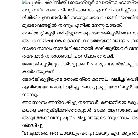
ഒരു നല്ല കലാപരിപാടി കാണാം എന്ന് വിചാരിച്ചു് ഓ
രീതിയിലുള്ള അടിപിടി നടക്കുകയോ ചെയ്തില്ലെങ്ക
മുഖഭാവങ്ങളിൽ നിന്നും എനിക്ക് മനസ്സിലായത്.
വെടിയേറ്റ് കുട്ടി  മരിച്ചിട്ടുണ്ടാകും,ജോർജ്‌കുട്
ടിയെ നാട
അവർ.നിമിഷനേരംകൊണ്ട്   വാർത്തയ്ക്ക് വലിയ പബ്ലിസി
സംഭവസ്ഥലം സന്ദർശിക്കാനായി  ഓടിക്കൂടിയവർ വന്
തമിഴന്മാർ നിരാശരായി പരസ്പരം നോക്കി.
ജോർജ് കുട്ടിയുടെ കിടപ്പുകണ്ട്  പലരും  ജോർജ് കുട്ടി
കൺഫ്യൂഷൻ.
ജോർജ് കുട്ടിയുടെ തോക്കിൻ്റെ കാഞ്ചി വലിച്ചു് വെടി പൊട
എവിടെയോ പോയി ഒളിച്ചു..കൊച്ചുകുട്ടിയാണ്,കുട്
ടിയ
നടന്നു.
അവസാനം അന്വേഷിച്ചു നടന്നവർ  ബൊമ്മിയെ ഒരു പഴ
മകളെ കണ്ടുകിട്ടിക്കഴിഞ്ഞപ്പോൾ  അക്ക  ആ സന്തോഷം
അടുത്തേക്ക് വന്നു.ചൂട് പരിപ്പുവടയുടെ സുഗന്ധം  
ശ്രദ്ധിച്ചു.