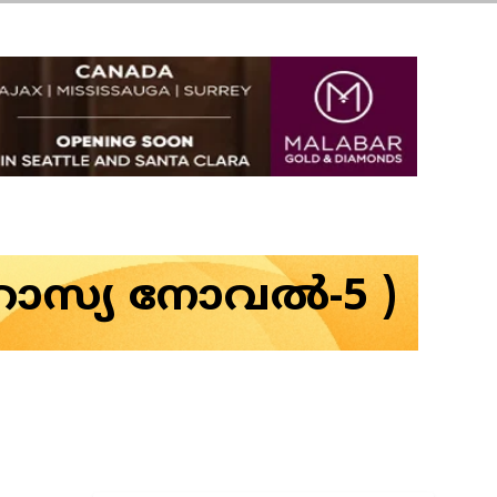
 ഹാസ്യ നോവല്‍-5 )