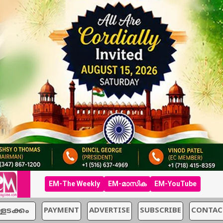
EM-The Weekly
EM-മാസിക
EM-YouTube
്ളടക്കം
PAYMENT
ADVERTISE
SUBSCRIBE
CONTAC