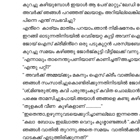
കുറച്ചു കഴിയുമ്പോൾ ഇയാൾ ആ പേര് മാറ്റും"ലേഡി 
അവർക്ക് ഞങ്ങൾ പറഞ്ഞത് മലയാളം അറിയില്ലെങ്കിലും 
പിന്നെ എന്ത് സംഭവിച്ചു?
എൻ്റെ  കാര്യം മാത്രം പറയാം.ഞാൻ നിമിഷനേരം കൊണ്
ഇറങ്ങി ഓടുന്നതിനിടയിൽ വെടിയേറ്റ കുട്ടി അവന് ഐ
ജോയ് ഐസ് ക്രീമിൻ്റെ ഒരു പടുകൂറ്റൻ പരസ്യബോ
കുറച്ചു സമയം കഴിഞ്ഞു ജോർജ്‌കുട്ടി വീട്ടിലേക്ക് വന്നു.
"എന്നാലും താനെന്തുപണിയാണ് കാണിച്ചത്?അച്ചായൻ ഉ
"എന്തു പറ്റി?"
" അവർക്ക് അമ്മയ്ക്കും മകനും ഐസ് ക്രീം വാങ്ങിക
ഞങ്ങൾ സംസാരിച്ചുകൊണ്ടിരിക്കുന്നതിനി
"ശ്,മിണ്ടരുത്,ആ കവി പരുന്തുംകൂട് കവിത ചൊല്ലാൻ വ
പക്ഷെ താമസിച്ചുപോയി.അയാൾ ഞങ്ങളെ കണ്ടു കഴി
"തുളകൾ വീണ  കുഴികളാണ് ............"
"ഇതെന്താ,ഉഴുന്നുവടയെക്കുറിച്ചാ
ണല്ലോ ഇന്നത്തെ 
"കലാ  ബോധം ഇല്ലാത്ത വെറും കൂശ്മാണ്ടങ്ങൾ ".കവി 
ഞങ്ങൾ വാതിൽ തുറന്നു.അതെ സമയം  വാതിൽക്കൽ ഒരു പോലീസ്‌കാരൻ നിൽക്കുന്നു.അയാൾ ചോദ
വാടകക്ക് എടുത്തിരിക്കുന്നത്?"