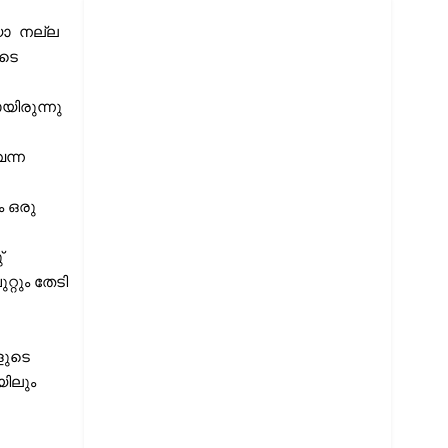
ോ  നല്ല 
ടെ 
ിരുന്നു 
്ന 
 ഒരു 
   
്റും തേടി 
ുടെ 
ിലും 