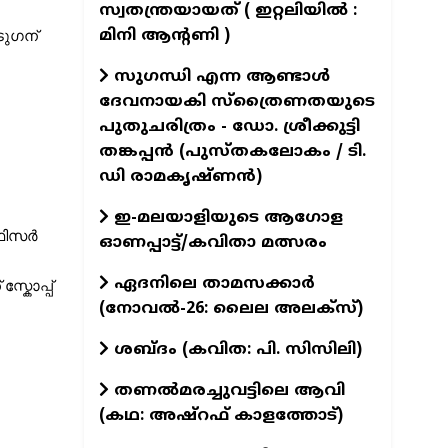
സ്വതന്ത്രയായത് ( ഇറ്റലിയിൽ :
മിനി ആന്റണി )
ുഗന് 
സുഗന്ധി എന്ന ആണ്ടാള്‍
ദേവനായകി സ്ത്രൈണതയുടെ
പുതുചരിത്രം - ഡോ. ശ്രീക്കുട്ടി
തങ്കപ്പന്‍ (പുസ്തകലോകം / ടി.
ഡി രാമകൃഷ്ണന്‍)
ഇ-മലയാളിയുടെ ആഗോള
ഫിസർ 
ഓണപ്പാട്ട്/കവിതാ മത്സരം
ഏദനിലെ താമസക്കാർ
്കോപ്പ് 
(നോവല്‍-26: ലൈല അലക്‌സ്)
ശബ്ദം (കവിത: പി. സിസിലി)
തണൽമരച്ചുവട്ടിലെ ആവി
(കഥ: അഷ്‌റഫ് കാളത്തോട്)