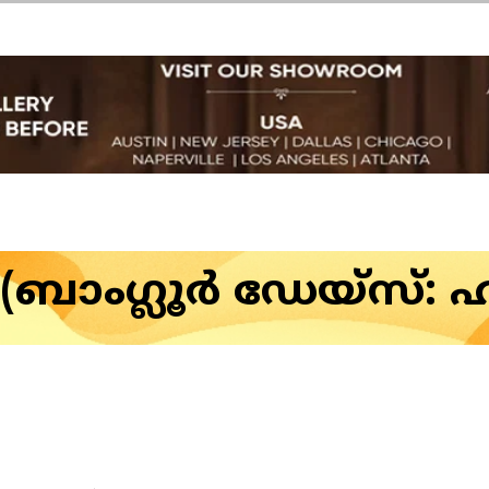
് (ബാംഗ്ലൂർ ഡേയ്‌സ്: