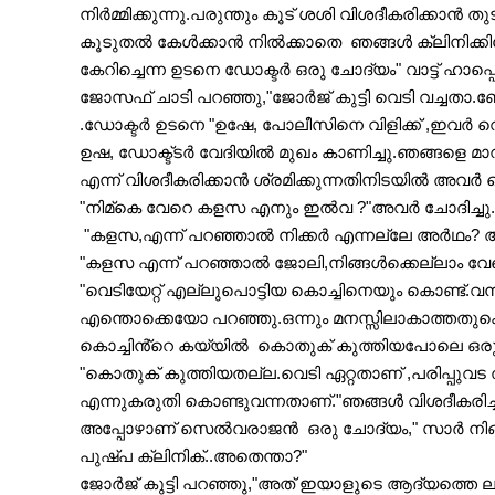
നിർമ്മിക്കുന്നു.പരുന്തും കൂട് ശശി വിശദീകരിക്കാൻ ത
കൂടുതൽ കേൾക്കാൻ നിൽക്കാതെ  ഞങ്ങൾ ക്ലിനിക്കില
കേറിച്ചെന്ന ഉടനെ ഡോക്ടർ ഒരു ചോദ്യം" വാട്ട് ഹാപ്
ജോസഫ് ചാടി പറഞ്ഞു,"ജോർജ് കുട്ടി വെടി വച്ചതാ.ബ
.ഡോക്ടർ ഉടനെ "ഉഷേ, പോലീസിനെ വിളിക്ക് ,ഇവർ വെടി
ഉഷ, ഡോക്ട്ടർ വേദിയിൽ മുഖം കാണിച്ചു.ഞങ്ങളെ മാറ
എന്ന് വിശദീകരിക്കാൻ ശ്രമിക്കുന്നതിനിടയിൽ അവർ വ
"നിമ്‌കെ വേറെ കളസ എനും ഇൽവ ?"അവർ ചോദിച്ചു.
"കളസ എന്ന് പറഞ്ഞാൽ ജോലി,നിങ്ങൾക്കെല്ലാം വേ
"വെടിയേറ്റ് എല്ലുപൊട്ടിയ കൊച്ചിനെയും കൊണ്ട്.വന്
എന്തൊക്കെയോ പറഞ്ഞു.ഒന്നും മനസ്സിലാകാത്തതുകൊ
കൊച്ചിൻ്റെ കയ്യിൽ  കൊതുക് കുത്തിയപോലെ ഒരു
"കൊതുക് കുത്തിയതല്ല.വെടി ഏറ്റതാണ് ,പരിപ്പുവട തിന
എന്നുകരുതി കൊണ്ടുവന്നതാണ്."ഞങ്ങൾ വിശദീകരിച്ച
അപ്പോഴാണ് സെൽവരാജൻ  ഒരു ചോദ്യം," സാർ നിങ്ങളുടെ
പുഷ്പ ക്ലിനിക്..അതെന്താ?"
ജോർജ് കുട്ടി പറഞ്ഞു,"അത് ഇയാളുടെ ആദ്യത്തെ ല