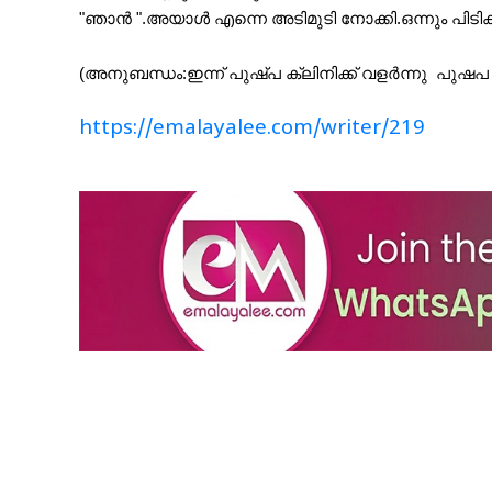
"ഞാൻ ".അയാൾ എന്നെ അടിമുടി നോക്കി.ഒന്നും പിടികിട്
(അനുബന്ധം:ഇന്ന് പുഷ്പ ക്ലിനിക്ക് വളർന്നു  
https://emalayalee.com/writer/219