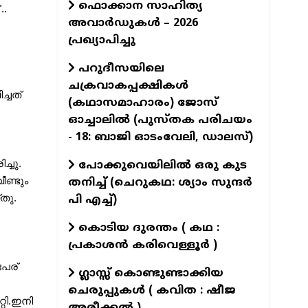
ഫൊക്കാന സാഹിത്യ
..
അവാർഡുകൾ – 2026
പ്രഖ്യാപിച്ചു
പറുദീസയിലെ
ചക്രവാകപ്പക്ഷികൾ
ചത് 
(കഥാസമാഹാരം) ജോസ്
ഓച്ചാലിൽ (പുസ്തക പരിചയം
- 18: ബാജി ഓടംവേലി, ഡാലസ്)
്ചു.
പോക്കുവെയിലിൽ ഒരു കുട
ണ്ടും 
തനിച്ച് (ചെറുകഥ: ശ്യാം സുന്ദര്‍
തു.
പി എച്ച്)
കൊടിയ ദുരന്തം ( കഥ :
പ്രകാശൻ കരിവെള്ളൂർ )
േര് 
ഗ്ലാസ്സ് കൊണ്ടുണ്ടാക്കിയ
ചെരുപ്പുകൾ ( കവിത : ഷീജ
ി.ഇനി 
അരീക്കൽ )