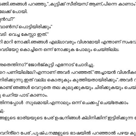
ുടങ്ങി.ഞങ്ങൾ പറഞ്ഞു,",കുട്ടിക്ക് സീരിയസ് ആണ്,പിന്നെ കാണാം"
േക്ക് പോയി.
പെൻഡ്?"
ോൺസ് പൊട്ടിയിരിക്കും"
  വെച്ച കേസ്സാ ഇത്."
ി മാറി നോക്കി.ഞങ്ങൾ എല്ലാവരും വിശദമായി എന്താണ് സംഭവിച്
െടിയേറ്റ കൊച്ചിനെ ഒന്ന് നോക്കുക പോലും ചെയ്തില്ല. 
 "കളസ,എന്ന് പറഞ്ഞാൽ നിക്കർ എന്നല്ലേ അർഥം? അതെന്തിനാ?"ജോർജ്‌കുട്ടി എന്നോട് ചോദിച്ചു.
റെ പണിയില്ലേ?എന്നാണ് അവർ പറഞ്ഞത്."അച്ചായൻ വിശദീകരിച
നിരിക്കുന്നു.ഇത് വല്ല കൊതുകും കുത്തിയതായിരിക്കും".അവർ വീ
ണ്ട് ഞങ്ങൾ വെറുതെ തല കുലുക്കുകയും ചിരിക്കുകയും ചെയ്
 ചെറിയ പാട് കാണാം.
്നപ്പോൾ  സുഖമായി.എന്നാലും ഒന്ന് ചെക്കപ്പ് ചെയ്തേക്കാം  
ു.
 ഭാര്യയുടെ പേര് ഉഷ,നിങ്ങൾ ക്ലിനിക്കിന് ഇട്ടിരിക്കുന്ന പ
വറിൻ്റെ പേര് ,പുഷ്പ.നമ്മളുടെ ഭാഷയിൽ പറഞ്ഞാൽ പഴയ കുറ്റ