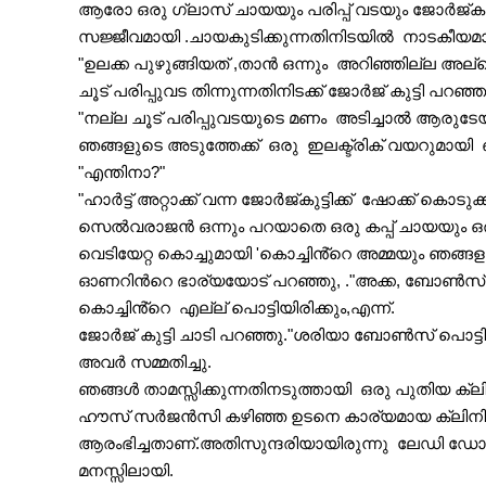
ആരോ ഒരു ഗ്ലാസ് ചായയും പരിപ്പ് വടയും ജോർജ്‌കുട്ടിയുടെ നേർക്ക് നീട്ടി.ഉയിർത്തെഴുന്നേറ്റ ജോർജ്‌കുട്ടിയും  ടീ പാർട്ടിയിൽ 
സജ്ജീവമായി .ചായകുടിക്കുന്നതിനിടയിൽ  നാടകീയമായ
"ഉലക്ക പുഴുങ്ങിയത് ,താൻ ഒന്നും  അറിഞ്ഞില്ല അല
ചൂട് പരിപ്പുവട തിന്നുന്നതിനിടക്ക് ജോർജ് കുട്ടി പറഞ്ഞ
"നല്ല ചൂട് പരിപ്പുവടയുടെ മണം  അടിച്ചാൽ ആരുടേയു
ഞങ്ങളുടെ അടുത്തേക്ക്  ഒരു  ഇലക്ട്രിക് വയറുമായി  
"എന്തിനാ?"
"ഹാർട്ട് അറ്റാക്ക് വന്ന ജോർജ്‌കുട്ടിക്ക്  ഷോക
സെൽവരാജൻ ഒന്നും പറയാതെ ഒരു കപ്പ് ചായയും ഒരു 
വെടിയേറ്റ കൊച്ചുമായി 'കൊച്ചിൻ്റെ അമ്മയും ഞങ്ങളു
ഓണറിൻറെ ഭാര്യയോട് പറഞ്ഞു, ."അക്ക, ബോൺസ്  പൊ
കൊച്ചിൻ്റെ  എല്ല് പൊട്ടിയിരിക്കും,എന്ന്.
ജോർജ് കുട്ട
അവർ സമ്മതിച്ചു.
ഞങ്ങൾ താമസ്സിക്കുന്നതിനടുത്തായി  ഒരു പുതിയ ക്ലിന
ഹൗസ് സർജൻസി കഴിഞ്ഞ ഉടനെ കാര്യമായ ക്ലിനിക്കൽ 
ആരംഭിച്ചതാണ്.അതിസുന്ദരിയായിരു
ന്നു  ലേഡി ഡ
മനസ്സിലായി.