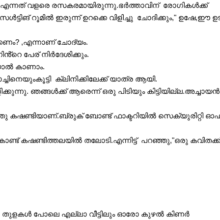
ക എന്നത് വളരെ രസകരമായിരുന്നു.ഭർത്താവിന്  രോഗികൾക്ക് 
ങ് റൂമിൽ ഇരുന്ന് ഉറക്കെ വിളിച്ചു  ചോദിക്കും," ഉഷേ,ഈ ഉട
കണം? ,എന്നാണ് ചോദ്യം.
ൻ്റെ പേര് നിർദേശിക്കും.
ാൽ കാണാം.
നെയുംകൂട്ടി  ക്ലിനിക്കിലേക്ക് യാത്ര ആയി.
കുന്നു. ഞങ്ങൾക്ക് ആരെന്ന് ഒരു പിടിയും കിട്ടിയില്ല.അച്ചായൻ 
ഞ്ഞു കഷണ്ടിയാണ്.ബ്രുക് ബോണ്ട് ഫാക്ടറിയിൽ സെക്യുരിറ്റി ഓ
ൊണ്ട് കഷണ്ടിത്തലയിൽ തലോടി.എന്നിട്ട്  പറഞ്ഞു,"ഒരു കവിതക്ക് സ
പകളിലെ തുളകൾ പോലെ എല്ലാ വീട്ടിലും ഓരോ കുഴൽ കിണർ 