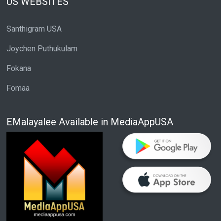
US WEBSITES
Santhigram USA
Joychen Puthukulam
Fokana
Fomaa
EMalayalee Available in MediaAppUSA