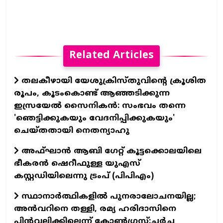
Related Articles
തലകീഴായി യേശുക്രിസ്തുവിന്റെ ക്രൂശിത
രൂപം, കൂടംകൊണ്ട് ആഞ്ഞടിക്കുന്ന
ഇസ്രയേൽ സൈനികൻ: സംഭവം തന്നെ
'ഞെട്ടിക്കുകയും വേദനിപ്പിക്കുകയും'
ചെയ്തതായി നെതന്യാഹു
അഫ്ഘാൻ ആബി ഗേറ്റ് കൂട്ടക്കൊലയിലെ
ഭീകരൻ ഷെറീഫുള്ള യുഎസ്
കസ്റ്റഡിയിലെന്നു ട്രംപ് (പിപിഎം)
സ്ഥാനാര്‍ത്ഥികളില്‍ പുനരാലോചനയില്ല;
അൻവറിനെ തള്ളി, രമ്യ ഹരിദാസിനെ
പിൻവലിക്കില്ലെന്ന് കോൺ​ഗ്രസ്:ചർച്ച