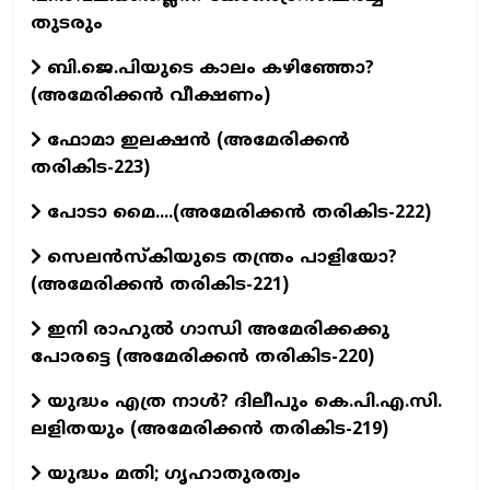
തുടരും
ബി.ജെ.പിയുടെ കാലം കഴിഞ്ഞോ?
(അമേരിക്കൻ വീക്ഷണം)
ഫോമാ ഇലക്ഷൻ (അമേരിക്കൻ
തരികിട-223)
പോടാ മൈ....(അമേരിക്കൻ തരികിട-222)
സെലൻസ്കിയുടെ തന്ത്രം പാളിയോ?
(അമേരിക്കൻ തരികിട-221)
ഇനി രാഹുൽ ഗാന്ധി അമേരിക്കക്കു
പോരട്ടെ (അമേരിക്കൻ തരികിട-220)
യുദ്ധം എത്ര നാൾ? ദിലീപും കെ.പി.എ.സി.
ലളിതയും (അമേരിക്കൻ തരികിട-219)
യുദ്ധം മതി; ഗൃഹാതുരത്വം