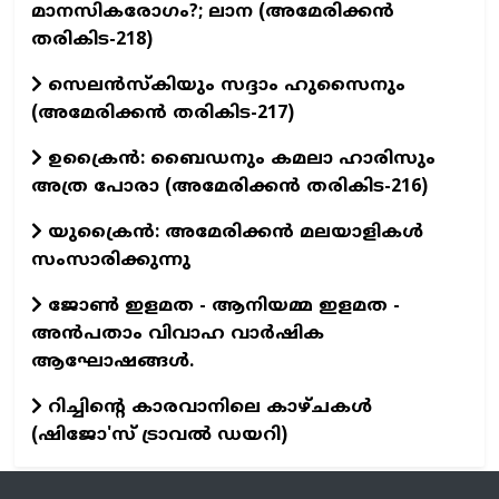
മാനസികരോഗം?; ലാന (അമേരിക്കൻ
തരികിട-218)
സെലൻസ്കിയും സദ്ദാം ഹുസൈനും
(അമേരിക്കൻ തരികിട-217)
ഉക്രൈൻ: ബൈഡനും കമലാ ഹാരിസും
അത്ര പോരാ (അമേരിക്കൻ തരികിട-216)
യുക്രൈൻ: അമേരിക്കൻ മലയാളികൾ
സംസാരിക്കുന്നു
ജോൺ ഇളമത - ആനിയമ്മ ഇളമത -
അൻപതാം വിവാഹ വാർഷിക
ആഘോഷങ്ങൾ.
റിച്ചിന്റെ കാരവാനിലെ കാഴ്ചകൾ
(ഷിജോ'സ് ട്രാവൽ ഡയറി)