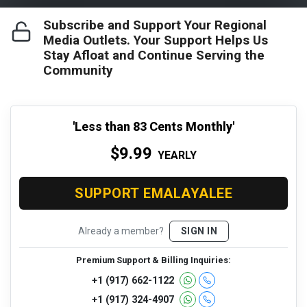
Subscribe and Support Your Regional
Media Outlets. Your Support Helps Us
EMalayalee Available in MediaAppUSA
Stay Afloat and Continue Serving the
Community
'Less than 83 Cents Monthly'
$9.99
YEARLY
SUPPORT EMALAYALEE
Contact
About Us
Privacy Policy
Already a member?
SIGN IN
Copyright © 2024 emalayalee.com - All Rights Reserved.
Premium Support & Billing Inquiries:
+1 (917) 662-1122
Webmastered by
MIPL
,
Web Hosting Calicut Kerala
+1 (917) 324-4907