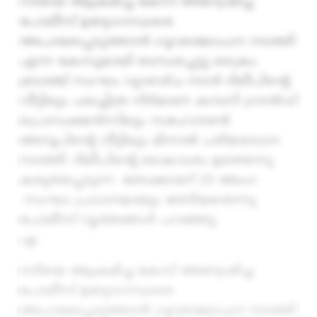
നടിയെ ആക്രമിച്ച കേസ് അന്വേഷിച്ച
പോലീസ് ഉദ്യോഗസ്ഥരെ
അപായപ്പെടുത്താൻ ഗൂഢാലോചന നടത്തി
എന്ന കേസുമായി ബന്ധപ്പെട്ടു ക്രൈം
ബ്രാഞ്ച് സംഘം വ്യാഴാഴ്ച നടൻ ദിലീപിന്റെ
വീട്ടിലും ചലച്ചിത്ര നിർമാണ കമ്പനി ഗ്രാൻഡ്
പ്രൊഡക്ഷൻസിലും സഹോദരൻ
അനൂപിന്റെ വീട്ടിലും മിന്നൽ പരിശോധന
നടത്തി. ദിലീപിന്റെ കൈവശം ഉണ്ടെന്നു
കരുതപ്പെടുന്ന തോക്കാണ് 20 അംഗ
സംഘം പ്രധാനമായും തേടിയതെന്നു
പോലീസ് വൃത്തങ്ങൾ പറഞ്ഞു.
എ
നടിയെ ആക്രമിച്ച കേസ് അന്വേഷിച്ച
പോലീസ് ഉദ്യോഗസ്ഥരെ
അപായപ്പെടുത്താൻ ഗൂഢാലോചന നടത്തി