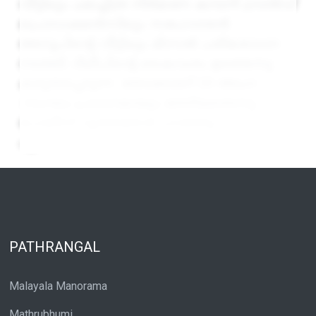
വീട്ടിലും ചലച്ചിത്ര നിർമാണ കമ്പനി ഗ്രാൻഡ്
പ്രൊഡക്ഷൻസിലും സഹോദരൻ
അനൂപിന്റെ വീട്ടിലും മിന്നൽ പരിശോധന
നടത്തി. ദിലീപിന്റെ കൈവശം ഉണ്ടെന്നു
കരുതപ്പെടുന്ന തോക്കാണ് 20 അംഗ
സംഘം പ്രധാനമായും തേടിയതെന്നു
പോലീസ് വൃത്തങ്ങൾ പറഞ്ഞു.
എ
PATHRANGAL
Malayala Manorama
Mathrubhumi