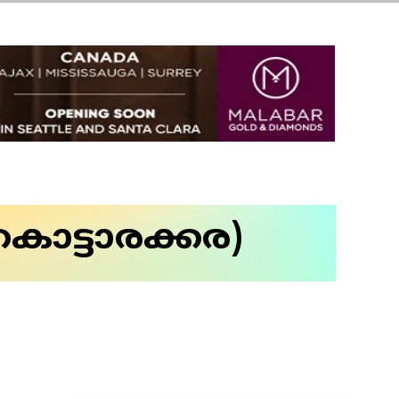
കൊട്ടാരക്കര)