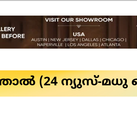
്ഞാൽ (24 ന്യുസ്-മധു 