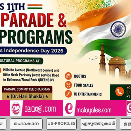
ാ
ഫൊകാന
US-PROFILES
എഴുത്തുകാര്‍
ഉള