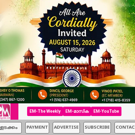
EM-The Weekly
EM-മാസിക
EM-YouTube
്ളടക്കം
PAYMENT
ADVERTISE
SUBSCRIBE
CONTAC