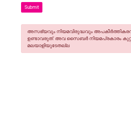
Submit
അസഭ്യവും നിയമവിരുദ്ധവും അപകീര്‍ത്തികരവു
ഉണ്ടാവരുത്. അവ സൈബര്‍ നിയമപ്രകാരം കുറ്റ
മലയാളിയുടേതല്ല