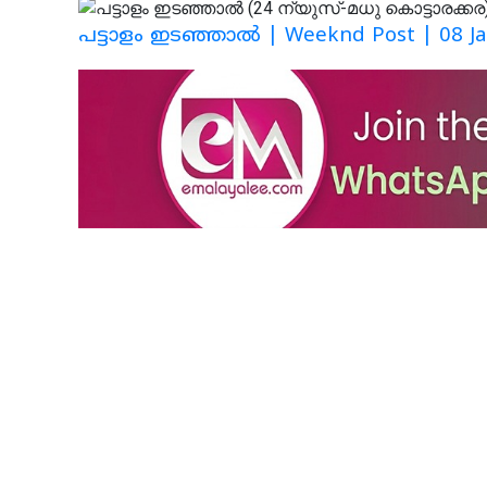
പട്ടാളം ഇടഞ്ഞാൽ | Weeknd Post | 08 Ja