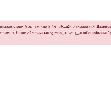
മായ പരാമര്‍ശങ്ങള്‍ പാടില്ല. വ്യക്തിപരമായ അധിക്ഷേപങ
കരമാണ്. അഭിപ്രായങ്ങള്‍ എഴുതുന്നയാളുടേത് മാത്രമാണ്.