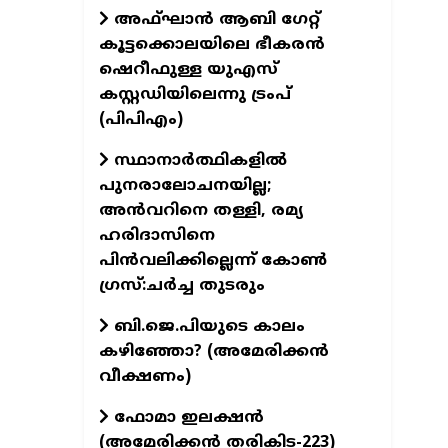
അഫ്ഘാൻ ആബി ഗേറ്റ്
കൂട്ടക്കൊലയിലെ ഭീകരൻ
ഷെറീഫുള്ള യുഎസ്
കസ്റ്റഡിയിലെന്നു ട്രംപ്
(പിപിഎം)
സ്ഥാനാര്‍ത്ഥികളില്‍
പുനരാലോചനയില്ല;
അൻവറിനെ തള്ളി, രമ്യ
ഹരിദാസിനെ
പിൻവലിക്കില്ലെന്ന് കോൺ​
ഗ്രസ്:ചർച്ച തുടരും
ബി.ജെ.പിയുടെ കാലം
കഴിഞ്ഞോ? (അമേരിക്കൻ
വീക്ഷണം)
ഫോമാ ഇലക്ഷൻ
(അമേരിക്കൻ തരികിട-223)