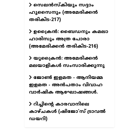
സെലൻസ്കിയും സദ്ദാം
ഹുസൈനും (അമേരിക്കൻ
തരികിട-217)
ഉക്രൈൻ: ബൈഡനും കമലാ
ഹാരിസും അത്ര പോരാ
(അമേരിക്കൻ തരികിട-216)
യുക്രൈൻ: അമേരിക്കൻ
മലയാളികൾ സംസാരിക്കുന്നു
ജോൺ ഇളമത - ആനിയമ്മ
ഇളമത - അൻപതാം വിവാഹ
വാർഷിക ആഘോഷങ്ങൾ.
റിച്ചിന്റെ കാരവാനിലെ
കാഴ്ചകൾ (ഷിജോ'സ് ട്രാവൽ
ഡയറി)