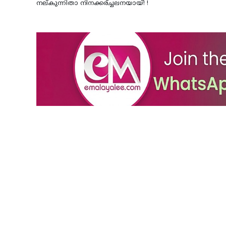
നല്കുന്നിതാ നിനക്കര്ച്ചലനയായ്! !