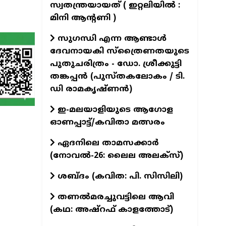
സ്വതന്ത്രയായത് ( ഇറ്റലിയിൽ :
മിനി ആന്റണി )
സുഗന്ധി എന്ന ആണ്ടാള്‍
ദേവനായകി സ്ത്രൈണതയുടെ
പുതുചരിത്രം - ഡോ. ശ്രീക്കുട്ടി
തങ്കപ്പന്‍ (പുസ്തകലോകം / ടി.
ഡി രാമകൃഷ്ണന്‍)
ഇ-മലയാളിയുടെ ആഗോള
ഓണപ്പാട്ട്/കവിതാ മത്സരം
ഏദനിലെ താമസക്കാർ
(നോവല്‍-26: ലൈല അലക്‌സ്)
ശബ്ദം (കവിത: പി. സിസിലി)
തണൽമരച്ചുവട്ടിലെ ആവി
(കഥ: അഷ്‌റഫ് കാളത്തോട്)