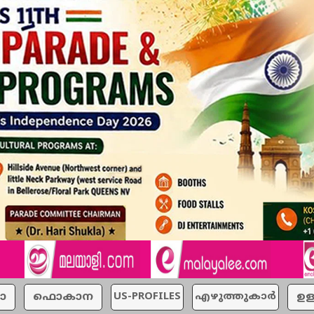
ാ
ഫൊകാന
US-PROFILES
എഴുത്തുകാര്‍
ഉള