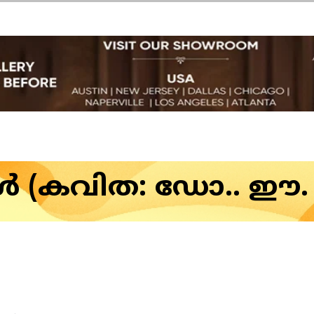
 (കവിത: ഡോ.. ഈ. എം