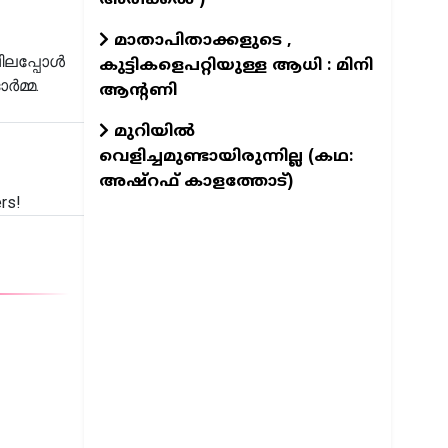
മാതാപിതാക്കളുടെ ,
ചിലപ്പോൾ
കുട്ടികളെപറ്റിയുള്ള ആധി : മിനി
ർമ്മ.
ആന്റണി
മുറിയിൽ
വെളിച്ചമുണ്ടായിരുന്നില്ല (കഥ:
അഷ്റഫ് കാളത്തോട്)
rs!