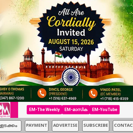
EM-The Weekly
EM-മാസിക
EM-YouTube
്ളടക്കം
PAYMENT
ADVERTISE
SUBSCRIBE
CONTAC