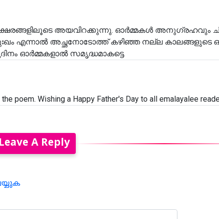
ക്ഷരങ്ങളിലൂടെ അയവിറക്കുന്നു. ഓർമ്മകൾ അനുഗ്രഹവും 
ുഃഖം എന്നാൽ അച്ഛനോടോത്ത്‌ കഴിഞ്ഞ നല്ല കാലങ്ങളുടെ ഓ
തൃദിനം ഓർമ്മകളാൽ സമൃദ്ധമാകട്ടെ.
t the poem. Wishing a Happy Father's Day to all emalayalee reade
Leave A Reply
െയ്യുക