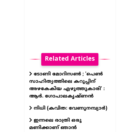
Related Articles
ടോണി മോറിസൺ ; 'പെൺ
സാഹിത്യത്തിലെ കറുപ്പിന്
അഴകേകിയ എഴുത്തുകാരി' :
ആർ. ഗോപാലകൃഷ്ണൻ
നിധി (കവിത: വേണുനമ്പ്യാർ)
ഇന്നലെ രാത്രി ഒരു
മണിക്കാണ് ഞാൻ