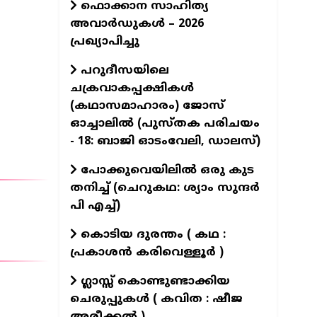
ഫൊക്കാന സാഹിത്യ
അവാർഡുകൾ – 2026
പ്രഖ്യാപിച്ചു
പറുദീസയിലെ
ചക്രവാകപ്പക്ഷികൾ
(കഥാസമാഹാരം) ജോസ്
ഓച്ചാലിൽ (പുസ്തക പരിചയം
- 18: ബാജി ഓടംവേലി, ഡാലസ്)
പോക്കുവെയിലിൽ ഒരു കുട
തനിച്ച് (ചെറുകഥ: ശ്യാം സുന്ദര്‍
പി എച്ച്)
കൊടിയ ദുരന്തം ( കഥ :
പ്രകാശൻ കരിവെള്ളൂർ )
ഗ്ലാസ്സ് കൊണ്ടുണ്ടാക്കിയ
ചെരുപ്പുകൾ ( കവിത : ഷീജ
അരീക്കൽ )