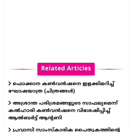
Related Articles
ഫൊക്കാന കണ്‍വന്‍ഷനെ ഇളക്കിമറിച്ച്
ഘോഷയാത്ര (ചിത്രങ്ങള്‍)
അശ്രാന്ത പരിശ്രമങ്ങളുടെ സാഫല്യമെന്ന്
കൽഹാരി കൺവൻഷനെ വിശേഷിപ്പിച്ച്
ആൽബർട്ട് ആന്റണി
പ്രവാസി സാംസ്കാരിക പൈതൃകത്തിന്റെ