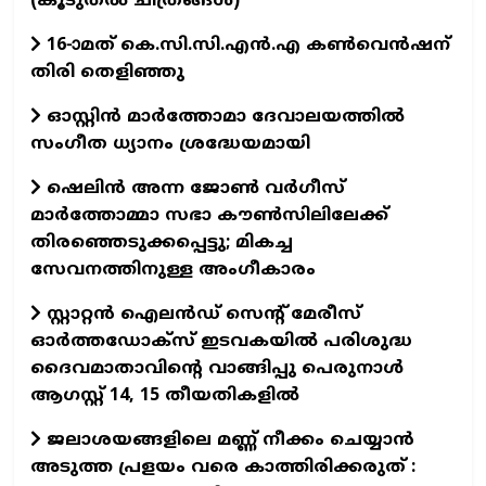
(കൂടുതല്‍ ചിത്രങ്ങള്‍)
16-ാമത് കെ.സി.സി.എന്‍.എ കൺവെൻഷന്
തിരി തെളിഞ്ഞു
ഓസ്റ്റിൻ മാർത്തോമാ ദേവാലയത്തിൽ
സംഗീത ധ്യാനം ശ്രദ്ധേയമായി
ഷെലിൻ അന്ന ജോൺ വർഗീസ്
മാർത്തോമ്മാ സഭാ കൗൺസിലിലേക്ക്
തിരഞ്ഞെടുക്കപ്പെട്ടു; മികച്ച
സേവനത്തിനുള്ള അംഗീകാരം
സ്റ്റാറ്റൻ ഐലൻഡ് സെന്റ് മേരീസ്
ഓർത്തഡോക്സ് ഇടവകയിൽ പരിശുദ്ധ
ദൈവമാതാവിന്റെ വാങ്ങിപ്പു പെരുനാൾ
ആഗസ്റ്റ് 14, 15 തീയതികളിൽ
ജലാശയങ്ങളിലെ മണ്ണ് നീക്കം ചെയ്യാൻ
അടുത്ത പ്രളയം വരെ കാത്തിരിക്കരുത് :