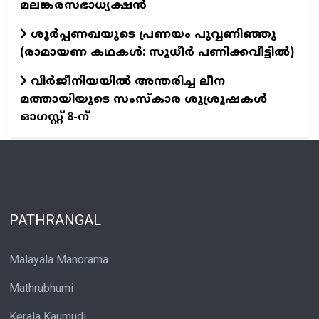
മലങ്കരസഭാധ്യക്ഷൻ
ശൂർപ്പണഖയുടെ പ്രണയം പുവ്വണിഞ്ഞു
(രാമായണ കഥകൾ: സുധീർ പണിക്കവീട്ടിൽ)
വിര്‍ജീനിയയില്‍ അന്തരിച്ച ലീന
മത്തായിയുടെ സംസ്കാര ശുശ്രൂഷകൾ
ഓഗസ്റ്റ് 8-ന്
PATHRANGAL
Malayala Manorama
Mathrubhumi
Kerala Kaumudi