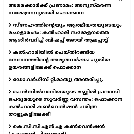
അമരക്കാർക്ക് പ്രണാമം: അനുസ്മരണ
സമ്മേളനവുമായി ഫൊക്കാന
സ്നേഹത്തിന്റെയും ആത്മീയതയുടെയും
മംഗളാരംഭം: കൽഹാരി സമ്മേളനത്തെ
ആശീർവദിച്ച് ബിഷപ്പ് ജോയ് ആലപ്പാട്ട്
കൽഹാരിയിൽ പെയ്തിറങ്ങിയ
സേവനത്തിന്റെ അമൃതവർഷം: പുതിയ
ഉയരങ്ങളിലേക്ക് ഫൊക്കാന
ഡോ.വര്‍ഗീസ് റ്റി.മാത്യു അന്തരിച്ചു.
പെൻസിൽവാനിയയുടെ മണ്ണിൽ പ്രവാസി
പെരുമയുടെ സുവർണ്ണ വസന്തം: ഫൊക്കാന
കൽഹാരി കൺവെൻഷൻ ചരിത്ര
താളുകളിലേക്ക്!
കെ.സി.സി.എന്‍.എ കൺവെൻഷൻ