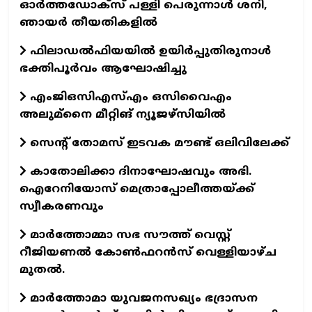
ഓര്‍ത്തഡോക്‌സ് പള്ളി പെരുന്നാള്‍ ശനി,
ഞായര്‍ തീയതികളില്‍
ഫിലാഡല്‍ഫിയയില്‍ ഉയിര്‍പ്പുതിരുനാള്‍
ഭക്തിപൂര്‍വം ആഘോഷിച്ചു
എംജിഒസിഎസ്എം ഒസിവൈഎം
അലുമ്‌നൈ മീറ്റിങ് ന്യൂജഴ്‌സിയില്‍
സെന്റ് തോമസ് ഇടവക മൗണ്ട് ഒലിവിലേക്ക്
കാതോലിക്കാ ദിനാഘോഷവും അഭി.
ഐറേനിയോസ് മെത്രാപ്പോലീത്തയ്ക്ക്
സ്വീകരണവും
മാര്‍ത്തോമ്മാ സഭ സൗത്ത് വെസ്റ്റ്
റീജിയണല്‍ കോണ്‍ഫറന്‍സ് വെള്ളിയാഴ്ച
മുതല്‍.
മാര്‍ത്തോമാ യുവജനസഖ്യം ഭദ്രാസന