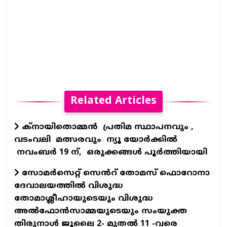
Related Articles
ക്‌നായിതൊമ്മന്‍ പ്രതിമ സ്ഥാപനവും ,
വടംവലി മത്സരവും ന്യൂ യോര്‍ക്കില്‍
നവംബര്‍ 19 ന്, ഒരുക്കങ്ങള്‍ പൂര്‍ത്തിയായി
സോമർസെറ്റ്‌ സെൻറ്‌ തോമസ് ഫൊറോനാ
ദേവാലയത്തിൽ വിശുദ്ധ
തോമാശ്ലീഹായുടെയും വിശുദ്ധ
അൽഫോൻസാമ്മയുടെയും സംയുക്ത
തിരുനാൾ ജൂലൈ 2- മുതൽ 11 -വരെ