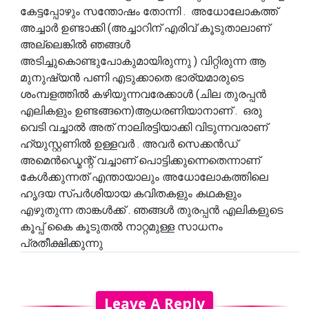
കേട്ടപ്പോഴും സന്തോഷം തോന്നി . അധോലോകത്ത്
അച്ചാർ ഉണ്ടാക്കി (അച്ചാറിന് എരിവ് കൂടുതാലാണ്
അല്ലെങ്കിൽ ഞങ്ങൾ
അടിച്ചുകൊണ്ടുപോകുമായിരുന്നു ) വിറ്റിരുന്ന ആ
മുനുഷ്യൻ പണി എടുക്കാതെ ഭാര്യമാരുടെ
ശംമ്പളത്തിൽ കഴിയുന്നവരേക്കാൾ (ചില തുരപ്പൻ
എലികളും ഉണ്ടങ്ങനെ)ആധരണിയാനാണ് . ഒരു
വെടി വച്ചാൽ അത് നാലിരട്ടിയാക്കി വിടുന്നവരാണ്
ഹ്യുസ്റ്റണിൽ ഉള്ളവർ . അവർ സെക്കൻഡ്
അമെൻഡ്മെന്റ് വച്ചാണ് പൊട്ടിക്കുന്നെതെന്നാണ്
കേൾക്കുന്നത് എന്തായാലും അധോലോകത്തിലെ
ഹൃദയ സ്പർശിയായ കവിതകളും കഥകളും
എഴുതുന്ന താങ്കൾക്ക് . ഞങ്ങൾ തുരപ്പൻ എലികളുടെ
കൂപ്പ് കൈ കൂടുതൽ നാറ്റമുള്ള സാധനം
പ്രതീക്ഷിക്കുന്നു
Leave A Reply