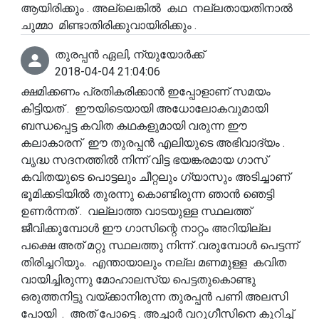
ആയിരിക്കും . അല്ലെങ്കിൽ കഥ നല്ലതായതിനാൽ
ചുമ്മാ മിണ്ടാതിരിക്കുവായിരിക്കും .
തുരപ്പൻ ഏലി, ന്യുയോർക്ക്
2018-04-04 21:04:06
ക്ഷമിക്കണം പ്രതികരിക്കാൻ ഇപ്പോളാണ് സമയം
കിട്ടിയത് . ഈയിടെയായി അധോലോകവുമായി
ബന്ധപ്പെട്ട കവിത കഥകളുമായി വരുന്ന ഈ
കലാകാരന് ഈ തുരപ്പൻ എലിയുടെ അഭിവാദ്യം .
വൃദ്ധ സദനത്തിൽ നിന്ന് വിട്ട ഭയങ്കരമായ ഗാസ്
കവിതയുടെ പൊട്ടലും ചീറ്റലും ഗ്യാസും അടിച്ചാണ്
ഭൂമിക്കടിയിൽ തുരന്നു കൊണ്ടിരുന്ന ഞാൻ ഞെട്ടി
ഉണർന്നത് . വല്ലാത്ത വാടയുള്ള സ്ഥലത്ത്
ജീവിക്കുമ്പോൾ ഈ ഗാസിന്റെ നാറ്റം അറിയില്ല
പക്ഷെ അത് മറ്റു സ്ഥലത്തു നിന്ന് .വരുമ്പോൾ പെട്ടന്ന്
തിരിച്ചറിയും. എന്തായാലും നല്ല മണമുള്ള കവിത
വായിച്ചിരുന്നു മോഹാലസ്യ പെട്ടതുകൊണ്ടു
ഒരുത്തനിട്ടു വയ്ക്കാനിരുന്ന തുരപ്പൻ പണി അലസി
പോയി . അത് പോട്ടെ . അച്ചാർ വറുഗീസിനെ കുറിച്ച്