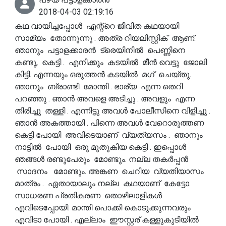
2018-04-03 02:19:16
കഥ വായിച്ചപ്പോൾ എന്റ്റെ ജീവിത കഥയായി
സാമ്യം തോന്നുന്നു . അത്ര റിയലിസ്റ്റിക് ആണ്.
ഞാനും പട്ടാളക്കാരൻ ട്രെയിനിൽ പെണ്ണിനെ
കണ്ടു, കെട്ടി . എനിക്കും കടയിൽ മീൻ വെട്ടു ജോലി
കിട്ടി. എന്നയും ഒരുത്തൻ കടയിൽ മഗ് ചെയ്തു.
ഞാനും ബ്രാണ്ടി മോന്തി . ഭാര്യ എന്ന തെറി
പറഞ്ഞു . ഞാൻ അവളെ അടിച്ചു . അവളും എന്ന
തിരിച്ചു തള്ളി . എന്നിട്ടു അവൾ പോലീസിനെ വിളിച്ചു .
ഞാൻ അകത്തായി . പിന്നെ അവൾ വേറൊരുത്തണ
കെട്ടി പോയി അവിടെയാണ് വ്യത്യസം . ഞാനും
നാട്ടിൽ പോയി ഒരു മുതുകിയ കെട്ടി . ഇപ്പൊൾ
ഞങ്ങൾ രണ്ടുപേരും മോണ്ടും. നല്ല തകർപ്പൻ
സാദനം മോണ്ടും. അങ്കണ ചെറിയ വ്യതിയാസം
മാത്രം . ഏതായാലും നല്ല കഥയാണ് കേട്ടോ.
സാധരണ പ്രതികരണ തൊഴിലാളികൾ
എവിടെപ്പോയി. മാന്തി പൊക്കി കൊടുക്കുന്നവരും
എവിടാ പോയി . എല്ലാം ഈസ്റ്റര് കള്ളുകുടിയിൽ