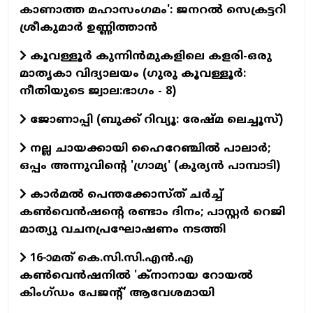
കാണാത്ത മഹാസംഗമം': ജനറൽ സെക്രട്ടറി
ശ്രീകുമാർ ഉണ്ണിത്താൻ
കൂവള്ളൂർ കുന്നിൻമുകളിലെ കളരി-ഒരു
മാതൃകാ വിദ്യാലയം (ഗുരു കൂവള്ളൂര്‍:
നീതിയുടെ ജ്വാല:ഭാഗം - 8)
ജോണാപ്പി (ബുക്ക്‌ റിവ്യൂ: രേഷ്മ ലെച്ചൂസ്)
നല്ല ചായക്കായി ഹൈറേഞ്ചിൽ പാലാർ;
ഒപ്പം അന്നുവിന്റെ 'ഗ്രാമ്യ' (കുര്യൻ പാമ്പാടി)
കാർമൽ പെന്തക്കോസ്ത് ചർച്ച്
കൺവെൻഷന്റെ രണ്ടാം ദിനം; പാസ്റ്റർ റെജി
മാത്യു വചനപ്രഘോഷണം നടത്തി
16-ാമത് കെ.സി.സി.എന്‍.എ
കൺവെൻഷനിൽ 'ക്നാനായ റോയൽ
കിംഗ്ഡം പേജന്റ്' ആവേശമായി