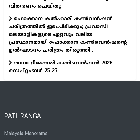
വിതരണം ചെയ്തു
ഫൊക്കാന കൽഹാരി കൺവൻഷൻ
ചരിത്രത്തിൽ ഇടംപിടിക്കും; പ്രവാസി
മലയാളികളുടെ ഏറ്റവും വലിയ
പ്രസ്ഥാനമായി ഫൊക്കാന കൺവെൻഷന്റെ
ഉൽഘാടനം ചരിത്രം തിരുത്തി .
ലാനാ റീജണല്‍ കണ്‍വെന്‍ഷന്‍ 2026
സെപ്റ്റംബര്‍ 25-27
PATHRANGAL
Malayala Manorama