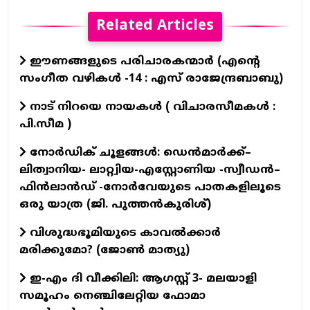
Related Articles
ഈണങ്ങളുടെ പരിചാരകന്മാര്‍ (എന്‍റെ
സംഗീത വഴികള്‍ -14 : എസ് രാജേന്ദ്രബാബു)
നാട് നിറയെ നായകൾ ( വിചാരസീമകൾ :
പി.സീമ )
നോർഡിക് ചൂളങ്ങൾ: ഡെൻമാർക്ക്–
ലിത്വാനിയ- ലാറ്റ്വിയ-എസ്റ്റോണിയ -സ്വീഡൻ–
ഫിൻലാൻഡ് -നോർവേയുടെ പാതകളിലൂടെ
ഒരു യാത്ര (ജി. പുത്തൻകുരിശ്)
വിശുദ്ധഭൂമിയുടെ കാവല്‍ക്കാര്‍
മരിക്കുമോ? (ജോണ്‍ മാത്യു)
ഇ-എം ദി വീക്കിലി: ആഗസ്റ്റ് 3- മലയാളി
സമൂഹം നെഞ്ചിലേറ്റിയ ഫോമാ