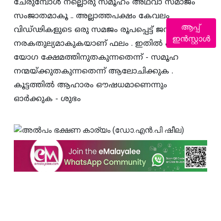
ചേരുമ്പോള്‍ നല്ലൊരു സമൂഹം അഥവാ സമാജം
സംജാതമാകൂ .. അല്ലാത്തപക്ഷം കേവലം
ആപ്പ്
വിഡ്‌ഢികളുടെ ഒരു സമജം രൂപപ്പെട്ട്‌ ജനജീവിതം
ഇൻസ്റ്റാൾ
നരകതുല്യമാകുകയാണ്‌ ഫലം . ഇതില്‍ ഏതാണ്‌
യോഗ ക്ഷേമത്തിനുതകുന്നതെന്ന്‌ - സമൂഹ
നന്മയ്‌ക്കുതകുന്നതെന്ന്‌ ആലോചിക്കുക .
കൂട്ടത്തില്‍ ആഹാരം ഔഷധമാണെന്നും
ഓര്‍ക്കുക - ശുഭം