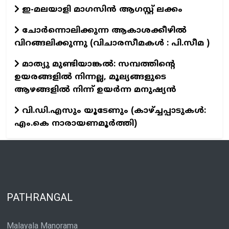
ഇ-മലയാളി മാഗസിൻ ആഗസ്റ്റ് ലക്കം
ചോർന്നൊലിക്കുന്ന ആകാശക്കീഴിൽ
വിറങ്ങലിക്കുന്നു (വിചാരസീമകൾ : പി.സീമ )
മാത്യു മുണ്ടിയാങ്കൽ: സമ്പത്തിന്റെ
ഉയരങ്ങളിൽ നിന്നല്ല, മൂല്യങ്ങളുടെ
ആഴങ്ങളിൽ നിന്ന് ഉയർന്ന മനുഷ്യൻ
വി.ഡി.എസും യൂടേണും (കാഴ്ച്ചപ്പാടുകള്‍:
എം.കെ നാരായണമൂർത്തി)
PATHRANGAL
Malayala Manorama