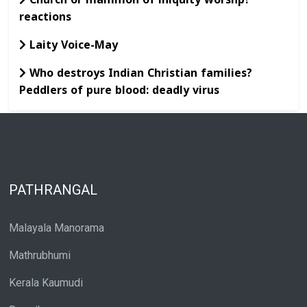
Church or mammon of iniquity worshp?
reactions
Laity Voice-May
Who destroys Indian Christian families?
Peddlers of pure blood: deadly virus
PATHRANGAL
Malayala Manorama
Mathrubhumi
Kerala Kaumudi