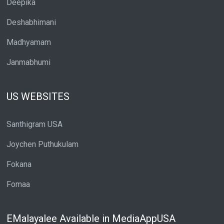
Deepika
Deshabhimani
Madhyamam
Janmabhumi
US WEBSITES
Santhigram USA
Joychen Puthukulam
Fokana
Fomaa
EMalayalee Available in MediaAppUSA