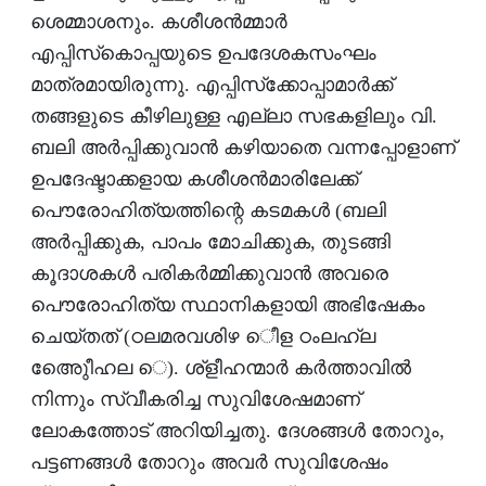
ശെമ്മാശനും. കശീശന്‍മ്മാര്‍
എപ്പിസ്‌കൊപ്പയുടെ ഉപദേശകസംഘം
മാത്രമായിരുന്നു. എപ്പിസ്‌ക്കോപ്പാമാര്‍ക്ക്
തങ്ങളുടെ കീഴിലുള്ള എല്ലാ സഭകളിലും വി.
ബലി അര്‍പ്പിക്കുവാന്‍ കഴിയാതെ വന്നപ്പോളാണ്
ഉപദേഷ്ടാക്കളായ കശീശന്‍മാരിലേക്ക്
പൌരോഹിത്യത്തിന്റെ കടമകള്‍ (ബലി
അര്‍പ്പിക്കുക, പാപം മോചിക്കുക, തുടങ്ങി
കൂദാശകള്‍ പരികര്‍മ്മിക്കുവാന്‍ അവരെ
പൌരോഹിത്യ സ്ഥാനികളായി അഭിഷേകം
ചെയ്തത് (ഠലമരവശിഴ െീള ഠംലഹ്‌ല
അുീേെഹല െ). ശ്‌ളീഹന്മാര്‍ കര്‍ത്താവില്‍
നിന്നും സ്വീകരിച്ച സുവിശേഷമാണ്
ലോകത്തോട് അറിയിച്ചതു. ദേശങ്ങള്‍ തോറും,
പട്ടണങ്ങള്‍ തോറും അവര്‍ സുവിശേഷം