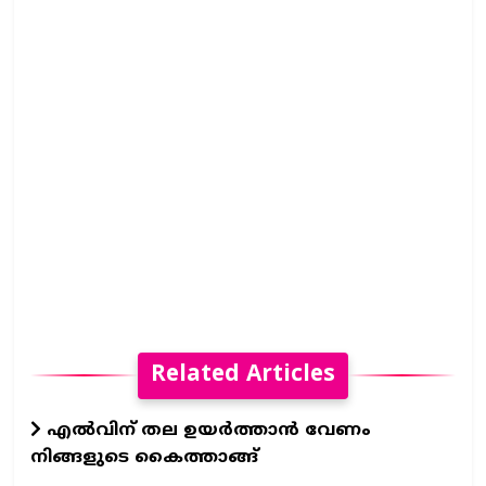
Related Articles
എൽവിന് തല ഉയർത്താൻ വേണം
നിങ്ങളുടെ കൈത്താങ്ങ്