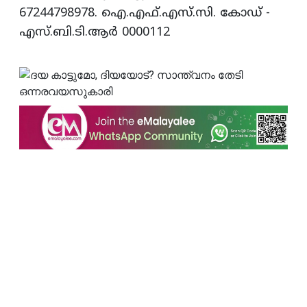
67244798978. ഐ.എഫ്.എസ്.സി. കോഡ് -
എസ്.ബി.ടി.ആര്‍ 0000112