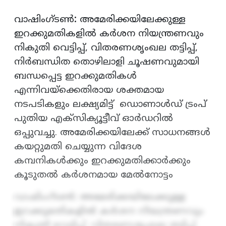
വാഷിംഗ്ടൺ
:
അമേരിക്കയിലേക്കുള്ള
ഇറക്കുമതികളിൽ കർശന നിയന്ത്രണവും
നികുതി വെട്ടിപ്പ്, വിതരണശൃംഖല തട്ടിപ്പ്,
നിർബന്ധിത തൊഴിലാളി ചൂഷണവുമായി
ബന്ധപ്പെട്ട ഇറക്കുമതികൾ
എന്നിവയ്‌ക്കെതിരായ ശക്തമായ
നടപടികളും ലക്ഷ്യമിട്ട് ഡൊണാൾഡ് ട്രംപ്
പുതിയ എക്സിക്യൂട്ടീവ് ഓർഡറിൽ
ഒപ്പുവച്ചു. അമേരിക്കയിലേക്ക് സാധനങ്ങൾ
കയറ്റുമതി ചെയ്യുന്ന വിദേശ
കമ്പനികൾക്കും ഇറക്കുമതിക്കാർക്കും
കൂടുതൽ കർശനമായ മേൽനോട്ടം
വാഷിംഗ്ടൺ
:
അമേരിക്കയിലേക്കുള്ള
ഇറക്കുമതികളിൽ കർശന നിയന്ത്രണവും
നികുതി വെട്ടിപ്പ്, വിതരണശൃംഖല തട്ടിപ്പ്,