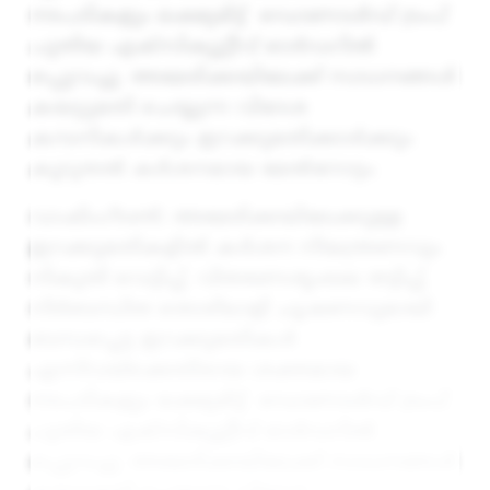
നടപടികളും ലക്ഷ്യമിട്ട് ഡൊണാൾഡ് ട്രംപ്
പുതിയ എക്സിക്യൂട്ടീവ് ഓർഡറിൽ
ഒപ്പുവച്ചു. അമേരിക്കയിലേക്ക് സാധനങ്ങൾ
കയറ്റുമതി ചെയ്യുന്ന വിദേശ
കമ്പനികൾക്കും ഇറക്കുമതിക്കാർക്കും
കൂടുതൽ കർശനമായ മേൽനോട്ടം
വാഷിംഗ്ടൺ
:
അമേരിക്കയിലേക്കുള്ള
ഇറക്കുമതികളിൽ കർശന നിയന്ത്രണവും
നികുതി വെട്ടിപ്പ്, വിതരണശൃംഖല തട്ടിപ്പ്,
നിർബന്ധിത തൊഴിലാളി ചൂഷണവുമായി
ബന്ധപ്പെട്ട ഇറക്കുമതികൾ
എന്നിവയ്‌ക്കെതിരായ ശക്തമായ
നടപടികളും ലക്ഷ്യമിട്ട് ഡൊണാൾഡ് ട്രംപ്
പുതിയ എക്സിക്യൂട്ടീവ് ഓർഡറിൽ
ഒപ്പുവച്ചു. അമേരിക്കയിലേക്ക് സാധനങ്ങൾ