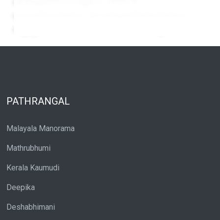
കയറ്റുമതി ചെയ്യുന്ന വിദേശ
കമ്പനികൾക്കും ഇറക്കുമതിക്കാർക്കും
കൂടുതൽ കർശനമായ മേൽനോട്ടം
PATHRANGAL
Malayala Manorama
Mathrubhumi
Kerala Kaumudi
Deepika
Deshabhimani