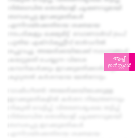
നിർബന്ധിത തൊഴിലാളി ചൂഷണവുമായി
ബന്ധപ്പെട്ട ഇറക്കുമതികൾ
എന്നിവയ്‌ക്കെതിരായ ശക്തമായ
നടപടികളും ലക്ഷ്യമിട്ട് ഡൊണാൾഡ് ട്രംപ്
പുതിയ എക്സിക്യൂട്ടീവ് ഓർഡറിൽ
ഒപ്പുവച്ചു. അമേരിക്കയിലേക്ക് സാധനങ്ങൾ
ആപ്പ്
കയറ്റുമതി ചെയ്യുന്ന വിദേശ
ഇൻസ്റ്റാൾ
കമ്പനികൾക്കും ഇറക്കുമതിക്കാർക്കും
കൂടുതൽ കർശനമായ മേൽനോട്ടം
വാഷിംഗ്ടൺ
:
അമേരിക്കയിലേക്കുള്ള
ഇറക്കുമതികളിൽ കർശന നിയന്ത്രണവും
നികുതി വെട്ടിപ്പ്, വിതരണശൃംഖല തട്ടിപ്പ്,
നിർബന്ധിത തൊഴിലാളി ചൂഷണവുമായി
ബന്ധപ്പെട്ട ഇറക്കുമതികൾ
എന്നിവയ്‌ക്കെതിരായ ശക്തമായ