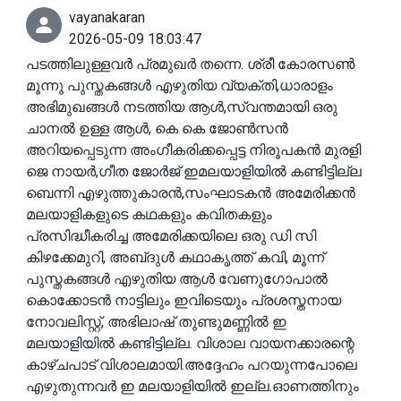
vayanakaran
2026-05-09 18:03:47
പടത്തിലുള്ളവർ പ്രമുഖർ തന്നെ. ശ്രീ കോരസൺ
മൂന്നു പുസ്തകങ്ങൾ എഴുതിയ വ്യക്തി,ധാരാളം
അഭിമുഖങ്ങൾ നടത്തിയ ആൾ,സ്വന്തമായി ഒരു
ചാനൽ ഉള്ള ആൾ, കെ കെ ജോൺസൻ
അറിയപ്പെടുന്ന അംഗീകരിക്കപ്പെട്ട നിരൂപകൻ മുരളി
ജെ നായർ,ഗീത ജോർജ് ഇമലയാളിയിൽ കണ്ടിട്ടില്ല
ബെന്നി എഴുത്തുകാരൻ,സംഘാടകൻ അമേരിക്കൻ
മലയാളികളുടെ കഥകളും കവിതകളും
പ്രസിദ്ധീകരിച്ച അമേരിക്കയിലെ ഒരു ഡി സി
കിഴക്കേമുറി, അബ്‌ദുൾ കഥാകൃത്ത് കവി, മൂന്ന്
പുസ്തകങ്ങൾ എഴുതിയ ആൾ വേണുഗോപാൽ
കൊക്കോടൻ നാട്ടിലും ഇവിടെയും പ്രശസ്തനായ
നോവലിസ്റ്റ്, അഭിലാഷ് തുണ്ടുമണ്ണിൽ ഇ
മലയാളിയിൽ കണ്ടിട്ടില്ല. വിശാല വായനക്കാരന്റെ
കാഴ്ചപാട് വിശാലമായി.അദ്ദേഹം പറയുന്നപോലെ
എഴുതുന്നവർ ഇ മലയാളിയിൽ ഇല്ല.ഓണത്തിനും