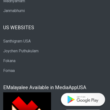
Madhyamam
Janmabhumi
US WEBSITES
Santhigram USA
Joychen Puthukulam
Fokana
Fomaa
EMalayalee Available in MediaAppUSA