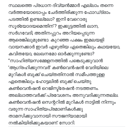
സ്ഥലത്തെ പ്രധാന ദിവ്യൻമ്മാർ എല്ലാം തന്നെ
വർത്തയോടൊപ്പം ചേർത്തിരിക്കുന്ന ഫോഡ്ട്ഓം
പടത്തിൽ ഉണ്ടല്ലോ? ഇനി വേറൊരു
സൂര്യോദയമെന്തിന് ? ഇക്കൂട്ടത്തിൽ ലാന,
സർഗവേദി, അതിനപ്പുറം അറിയപ്പെടുന്ന
ആരെങ്കിലുമുണ്ടോ. കുറഞ്ഞ പക്ഷം ഇമലയളി
വായനക്കാർ ഇവർ എഴുതിയ ഏതെങ്കിലും കഥയയോ,
കവിതയോ, ലേഖനമോ ഓർക്കുന്നുണ്ടോ?
"സാഹിത്യസമ്മേളനത്തിൽ പങ്കെടുക്കുവാൻ
'ആഗ്രഹിക്കുന്നവർ' കൺവെൻഷൻ വേദിയിലെ
മുറികൾ ബുക്ക് ചെയ്തതിനാൽ സമീപത്തുള്ള
ഏതെങ്കിലും ഹോട്ടലിൽ ബുക്ക് ചെയ്തു
കൺവെൻഷൻ റെജിസ്ട്രേഷൻ നടത്തണം.
അല്ലാത്തവർക്ക് പ്രവേശനം അനുവദിക്കുന്നതല്ല.
കൺവെൻഷൻ സെന്ററിൽ മുറികൾ നാട്ടിൽ നിന്നും
വരുന്ന സാഹിത്യപ്രമാണികൾക്കു
താമസിക്കുവാനായി സൗജന്യാമായി
നൽകിയിരിക്കുകയാണ്. സോറി.