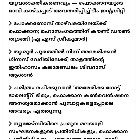
യുവശാക്തീകരണവും — ഫൊക്കാനയുടെ
ഭാവി കാഴ്ചപ്പാട് അവതരിപ്പിച്ച് ടീം ഇന്റഗ്രിറ്റി
പോക്കണോസ് താഴ്‌വരയിലേയ്ക്ക്
ഫൊക്കാന; മഹാസംഗമത്തിന് കൗണ്ട് ഡൗണ്‍
തുടങ്ങി (എ.എസ് ശ്രീകുമാര്‍)
തൃശൂർ പൂരത്തിൽ നിന്ന് അമേരിക്കൻ
ഗിന്നസ് വേദിയിലേക്ക്; താളത്തിന്റെ
ഇതിഹാസം കലാമണ്ഡലം ശിവദാസ്
ആശാൻ
ചരിത്രം രചിക്കുവാൻ ‘അമേരിക്ക ഗോട്ട്
ടാലെന്റ്റ്’ ടീമും, ഫൊക്കാന കൺവെൻഷനെ
അനശ്വരമാക്കാൻ പൂമ്പാറ്റകളെപ്പോലെ
അവരും എത്തുന്നു
ന്യൂജേഴ്സിയിലെ പ്രമുഖ മലയാളി
സംഘടനകളുടെ പ്രതിനിധികളും, ഫൊക്കാന