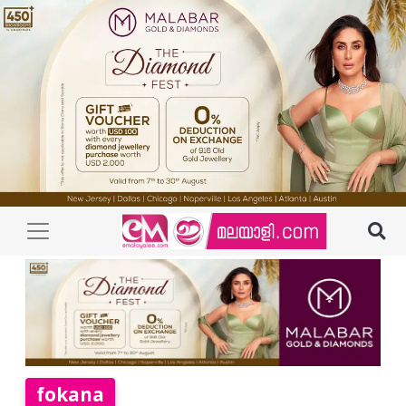
fokana