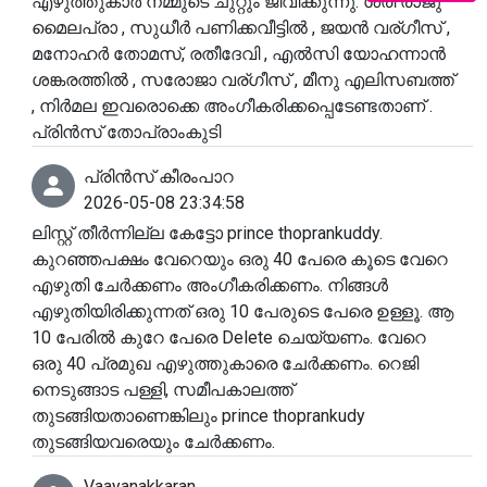
എഴുത്തുകാർ നമ്മുടെ ചുറ്റും ജീവിക്കുന്നു. ശ്രീ രാജു
മൈലപ്രാ , സുധീർ പണിക്കവീട്ടിൽ , ജയൻ വര്ഗീസ് ,
മനോഹർ തോമസ്, രതീദേവി , എൽസി യോഹന്നാൻ
ശങ്കരത്തിൽ , സരോജാ വര്ഗീസ് , മീനു എലിസബത്ത്
, നിർമല ഇവരൊക്കെ അംഗീകരിക്കപ്പെടേണ്ടതാണ് .
പ്രിൻസ് തോപ്രാംകുടി
പ്രിൻസ് കീരംപാറ
2026-05-08 23:34:58
ലിസ്റ്റ് തീർന്നില്ല കേട്ടോ prince thoprankuddy.
കുറഞ്ഞപക്ഷം വേറെയും ഒരു 40 പേരെ കൂടെ വേറെ
എഴുതി ചേർക്കണം അംഗീകരിക്കണം. നിങ്ങൾ
എഴുതിയിരിക്കുന്നത് ഒരു 10 പേരുടെ പേരെ ഉള്ളൂ. ആ
10 പേരിൽ കുറേ പേരെ Delete ചെയ്യണം. വേറെ
ഒരു 40 പ്രമുഖ എഴുത്തുകാരെ ചേർക്കണം. റെജി
നെടുങ്ങാട പള്ളി, സമീപകാലത്ത്
തുടങ്ങിയതാണെങ്കിലും prince thoprankudy
തുടങ്ങിയവരെയും ചേർക്കണം.
Vaayanakkaran