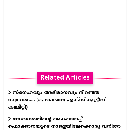
Related Articles
സ്നേഹവും അഭിമാനവും നിറഞ്ഞ
സ്വാഗതം… (ഫൊക്കാന എക്സിക്യൂട്ടീവ്
കമ്മിറ്റി)
സേവനത്തിന്റെ കൈയൊപ്പ്…
ഫൊക്കാനയുടെ നാളെയിലേക്കൊരു വനിതാ