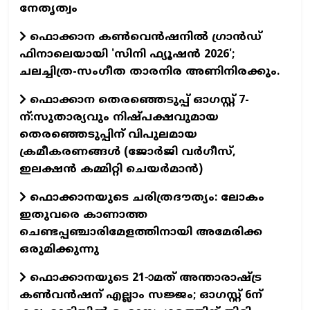
നേതൃത്വം
ഫൊക്കാന കണ്‍വെന്‍ഷനില്‍ ഗ്രാന്‍ഡ്
ഫിനാലെയായി 'സിനി ഫ്യൂഷന്‍ 2026';
ചലച്ചിത്ര-സംഗീത താരനിര അണിനിരക്കും.
ഫൊക്കാന തെരഞ്ഞെടുപ്പ് ഓഗസ്റ്റ് 7-
ന്:സുതാര്യവും നിഷ്പക്ഷവുമായ
തെരഞ്ഞെടുപ്പിന് വിപുലമായ
ക്രമീകരണങ്ങൾ (ജോർജി വർഗീസ്,
ഇലക്ഷൻ കമ്മിറ്റി ചെയർമാൻ)
ഫൊക്കാനയുടെ ചരിത്രദൗത്യം: ലോകം
ഇതുവരെ കാണാത്ത
ചെണ്ടപ്പഞ്ചാരിമേളത്തിനായി അമേരിക്ക
ഒരുമിക്കുന്നു
ഫൊക്കാനയുടെ 21-ാമത് അന്താരാഷ്ട്ര
കൺവൻഷന് എല്ലാം സജ്ജം; ഓഗസ്റ്റ് 6ന്