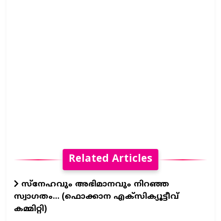
Related Articles
സ്നേഹവും അഭിമാനവും നിറഞ്ഞ
സ്വാഗതം… (ഫൊക്കാന എക്സിക്യൂട്ടീവ്
കമ്മിറ്റി)