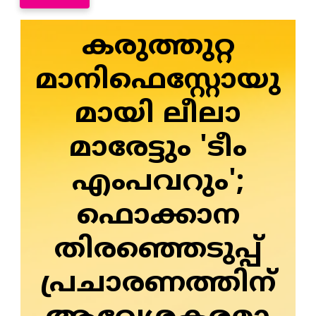
കരുത്തുറ്റ
മാനിഫെസ്റ്റോയു
മായി ലീലാ
മാരേട്ടും 'ടീം
എംപവറും';
ഫൊക്കാന
തിരഞ്ഞെടുപ്പ്
പ്രചാരണത്തിന്