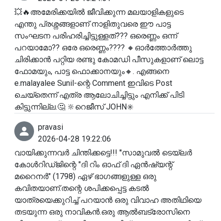
💥🔥അമേരിക്കയിൽ ജീവിക്കുന്ന മലയാളികളുടെ
എന്തു പ്രശ്നങ്ങളാണ് നാളിതുവരെ ഈ പാട്ട
സംഘടന പരിഹരിച്ചിട്ടുള്ളത്??? ഒരെണ്ണം ഒന്ന്
പറയാമോ?? ഒരേ ഒരെണ്ണം???? 🔸ഓർത്തോർത്തു
ചിരിക്കാൻ പറ്റിയ രണ്ടു കോമഡി പീസുകളാണ് ലൊട്ട
ഫോമയും, പാട്ട ഫൊക്കാനയും🔸. എങ്ങനെ
e.malayalee Sunil-ന്റെ Comment ഇവിടെ Post
ചെയ്തെന്ന് എത്ര ആലോചിച്ചിട്ടും എനിക്ക് പിടി
കിട്ടുന്നില്ല.🤔 🔆റെജീസ് JOHN✳️
pravasi
2026-04-28 19:22:06
വായിക്കുന്നവർ ചിന്തിക്കട്ടെ!!! ''സാമുവൽ ടെയ്‌ലർ
കോൾറിഡ്ജിന്റെ "ദി റിം ഓഫ് ദി ഏൻഷ്യന്റ്
മറൈനർ" (1798) ഏഴ് ഭാഗങ്ങളുള്ള ഒരു
കവിതയാണ്.തന്റെ ശപിക്കപ്പെട്ട കടൽ
യാത്രയെക്കുറിച്ച് പറയാൻ ഒരു വിവാഹ അതിഥിയെ
തടയുന്ന ഒരു നാവികൻ.ഒരു ആൽബട്രോസിനെ