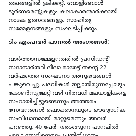
തലങ്ങളിൽ ക്രിക്കറ്റ്, വോളിബോൾ
ടൂർണമെന്റുകളും കലാകാരന്മാർക്കായി
നാടക ഉത്സവങ്ങളും സാഹിത്യ
സമ്മേളനങ്ങളും സംഘടിപ്പിക്കും.
ടീം എംപവർ പാനൽ അംഗങ്ങൾ:
വാർത്താസമ്മേളനത്തിൽ പ്രസിഡന്റ്
സ്ഥാനാർത്ഥി ലീലാ മാരേട്ട് തന്റെ 22
വർഷത്തെ സംഘടനാ അനുഭവങ്ങൾ
പങ്കുവെച്ചു. പദവികൾ ഇല്ലാതിരുന്നപ്പോഴും
കോൺസുലേറ്റ് വഴി നിരവധി മലയാളികളെ
സഹായിച്ചിട്ടുണ്ടെന്നും അത്തരം
സേവനങ്ങൾ ഫൊക്കാനയുടെ ഔദ്യോഗിക
സംവിധാനമായി മാറ്റുമെന്നും അവർ
പറഞ്ഞു. 40 പേർ അടങ്ങുന്ന പാനലിൽ
എല്ലാ സ്റ്റേറ്റിനെയും പ്രതിനിധാനം