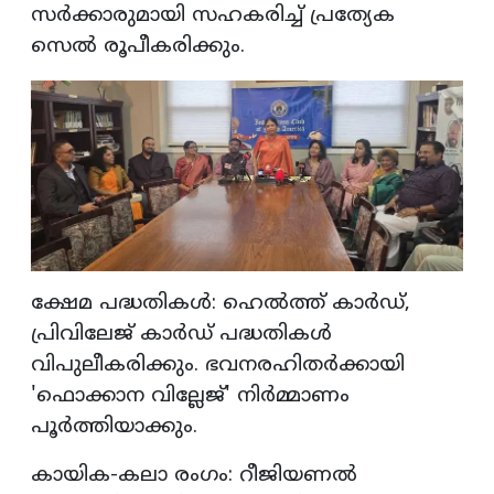
സർക്കാരുമായി സഹകരിച്ച് പ്രത്യേക
സെൽ രൂപീകരിക്കും.
ക്ഷേമ പദ്ധതികൾ: ഹെൽത്ത് കാർഡ്,
പ്രിവിലേജ് കാർഡ് പദ്ധതികൾ
വിപുലീകരിക്കും. ഭവനരഹിതർക്കായി
'ഫൊക്കാന വില്ലേജ്' നിർമ്മാണം
പൂർത്തിയാക്കും.
കായിക-കലാ രംഗം: റീജിയണൽ