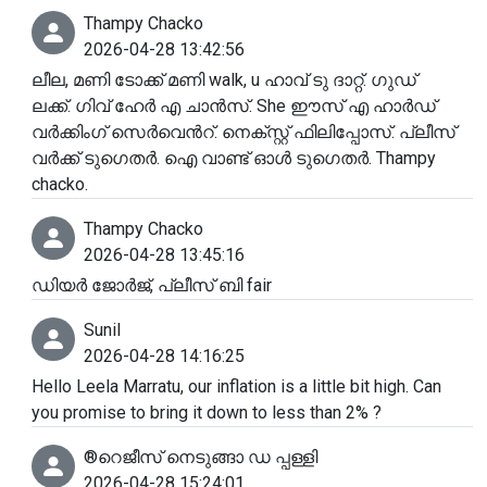
Thampy Chacko
2026-04-28 13:42:56
ലീല, മണി ടോക്ക് മണി walk, u ഹാവ് ടു ദാറ്റ്‌. ഗുഡ്
ലക്ക്. ഗിവ് ഹേർ എ ചാൻസ്. She ഈസ്‌ എ ഹാർഡ്
വർക്കിംഗ്‌ സെർവെൻറ്. നെക്സ്റ്റ് ഫിലിപ്പോസ്. പ്ലീസ്
വർക്ക്‌ ടുഗെതർ. ഐ വാണ്ട്‌ ഓൾ ടുഗെതർ. Thampy
chacko.
Thampy Chacko
2026-04-28 13:45:16
ഡിയർ ജോർജ്, പ്ലീസ് ബി fair
Sunil
2026-04-28 14:16:25
Hello Leela Marratu, our inflation is a little bit high. Can
you promise to bring it down to less than 2% ?
®️റെജീസ് നെടുങ്ങാ ഡ പ്പള്ളി
2026-04-28 15:24:01