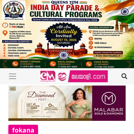
fokana