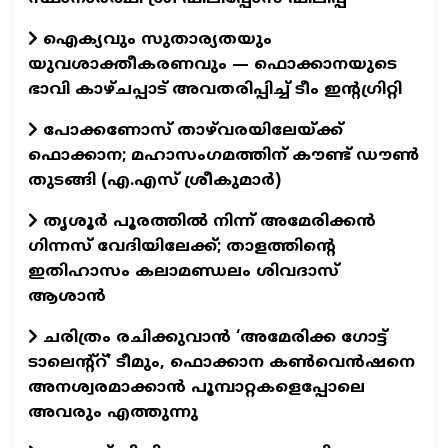
ഐക്യവും സുതാര്യതയും
യുവശാക്തീകരണവും — ഫൊക്കാനയുടെ
ഭാവി കാഴ്ചപ്പാട് അവതരിപ്പിച്ച് ടീം ഇന്റഗ്രിറ്റി
പോക്കണോസ് താഴ്‌വരയിലേയ്ക്ക്
ഫൊക്കാന; മഹാസംഗമത്തിന് കൗണ്ട് ഡൗണ്‍
തുടങ്ങി (എ.എസ് ശ്രീകുമാര്‍)
തൃശൂർ പൂരത്തിൽ നിന്ന് അമേരിക്കൻ
ഗിന്നസ് വേദിയിലേക്ക്; താളത്തിന്റെ
ഇതിഹാസം കലാമണ്ഡലം ശിവദാസ്
ആശാൻ
ചരിത്രം രചിക്കുവാൻ ‘അമേരിക്ക ഗോട്ട്
ടാലെന്റ്റ്’ ടീമും, ഫൊക്കാന കൺവെൻഷനെ
അനശ്വരമാക്കാൻ പൂമ്പാറ്റകളെപ്പോലെ
അവരും എത്തുന്നു