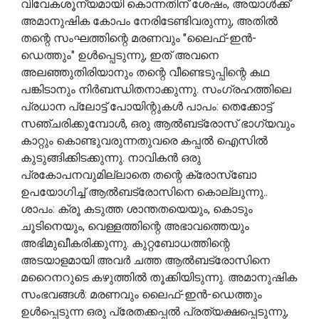
വിവേകശൂന്യമായി കൊന്നതിന് ശേഷം, അയാൾക്ക്
അമാനുഷിക കോപം നേരിടേണ്ടിവരുന്നു, അതിൽ
തന്റെ സംഘത്തിന്റെ മരണവും "ലൈഫ്-ഇൻ-
ഡെത്തും" ഉൾപ്പെടുന്നു, ഇത് അവനെ
അലഞ്ഞുതിരിയാനും തന്റെ വീണ്ടെടുപ്പിന്റെ കഥ
പങ്കിടാനും നിർബന്ധിതനാക്കുന്നു. സംഗ്രഹത്തിലെ
പ്രധാന പ്ലോട്ട് പോയിന്റുകൾ പാപം: തെക്കോട്ട്
സഞ്ചരിക്കുമ്പോൾ, ഒരു ആൽബട്രോസ് ഭാഗ്യവും
കാറ്റും കൊണ്ടുവരുന്നതുവരെ കപ്പൽ ഐസിൽ
കുടുങ്ങിക്കിടക്കുന്നു. നാവികൻ ഒരു
പ്രകോപനവുമില്ലാതെ തന്റെ ക്രോസ്ബോ
ഉപയോഗിച്ച് ആൽബട്രോസിനെ കൊല്ലുന്നു..
ശാപം: ക്രൂ കടുത്ത ശാന്തതയെയും, കൊടും
ചൂടിനെയും, വെള്ളത്തിന്റെ അഭാവത്തെയും
അഭിമുഖീകരിക്കുന്നു. കുറ്റബോധത്തിന്റെ
അടയാളമായി അവർ ചത്ത ആൽബട്രോസിനെ
മറൈനറുടെ കഴുത്തിൽ തൂക്കിയിടുന്നു. അമാനുഷിക
സംഭവങ്ങൾ: മരണവും ലൈഫ്-ഇൻ-ഡെത്തും
ഉൾപ്പെടുന്ന ഒരു പ്രേതക്കപ്പൽ പ്രത്യക്ഷപ്പെടുന്നു,