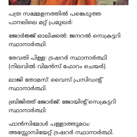
പത്ര സമ്മേളനത്തിൽ പങ്കെടുത്ത
പാനലിലെ മറ്റ് പ്രമുഖർ:
ജോർജ്ജ് ഓലിക്കൽ: ജനറൽ സെക്രട്ടറി
സ്ഥാനാർത്ഥി.
രേവതി പിള്ള: ട്രഷറർ സ്ഥാനാർത്ഥി
(നിലവിൽ വിമൻസ് ഫോറം ചെയർ).
ലാജി തോമസ്: വൈസ് പ്രസിഡന്റ്
സ്ഥാനാർത്ഥി.
ബ്രിജിത്ത് ജോർജ്: ജോയിന്റ് സെക്രട്ടറി
സ്ഥാനാർത്ഥി.
ഫാൻസിമോൾ പള്ളാത്തുമഠം:
അസ്സോസിയേറ്റ് ട്രഷറർ സ്ഥാനാർത്ഥി.