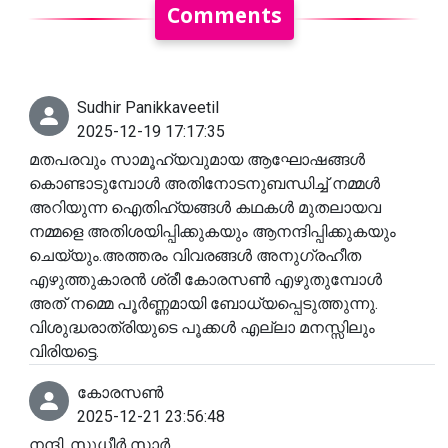
Comments
Sudhir Panikkaveetil
2025-12-19 17:17:35
മതപരവും സാമൂഹ്യവുമായ ആഘോഷങ്ങൾ
കൊണ്ടാടുമ്പോൾ അതിനോടനുബന്ധിച്ച് നമ്മൾ
അറിയുന്ന ഐതിഹ്യങ്ങൾ കഥകൾ മുതലായവ
നമ്മളെ അതിശയിപ്പിക്കുകയും ആനന്ദിപ്പിക്കുകയും
ചെയ്യും.അത്തരം വിവരങ്ങൾ അനുഗ്രഹീത
എഴുത്തുകാരൻ ശ്രീ കോരസൺ എഴുതുമ്പോൾ
അത് നമ്മെ പൂർണ്ണമായി ബോധ്യപ്പെടുത്തുന്നു.
വിശുദ്ധരാത്രിയുടെ പൂക്കൾ എല്ലാ മനസ്സിലും
വിരിയട്ടെ.
കോരസൺ
2025-12-21 23:56:48
നന്ദി, സുധീർ സാർ.