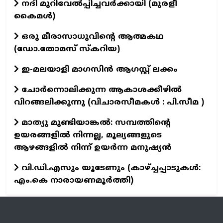
നദി മുറിവേൽപ്പിച്ചവർക്കായി (മുരളീ
കൈമൾ)
ഒരു മീരാസാധുവിന്റെ ആത്മകഥ
(ഡോ.തോമസ് സ്കറിയ)
ഇ-മലയാളി മാഗസിൻ ആഗസ്റ്റ് ലക്കം
ചോർന്നൊലിക്കുന്ന ആകാശക്കീഴിൽ
വിറങ്ങലിക്കുന്നു (വിചാരസീമകൾ : പി.സീമ )
മാത്യു മുണ്ടിയാങ്കൽ: സമ്പത്തിന്റെ
ഉയരങ്ങളിൽ നിന്നല്ല, മൂല്യങ്ങളുടെ
ആഴങ്ങളിൽ നിന്ന് ഉയർന്ന മനുഷ്യൻ
വി.ഡി.എസും യൂടേണും (കാഴ്ച്ചപ്പാടുകള്‍:
എം.കെ നാരായണമൂർത്തി)