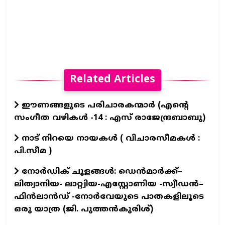
Related Articles
ഈണങ്ങളുടെ പരിചാരകന്മാര്‍ (എന്‍റെ
സംഗീത വഴികള്‍ -14 : എസ് രാജേന്ദ്രബാബു)
നാട് നിറയെ നായകൾ ( വിചാരസീമകൾ :
പി.സീമ )
നോർഡിക് ചൂളങ്ങൾ: ഡെൻമാർക്ക്–
ലിത്വാനിയ- ലാറ്റ്വിയ-എസ്റ്റോണിയ -സ്വീഡൻ–
ഫിൻലാൻഡ് -നോർവേയുടെ പാതകളിലൂടെ
ഒരു യാത്ര (ജി. പുത്തൻകുരിശ്)