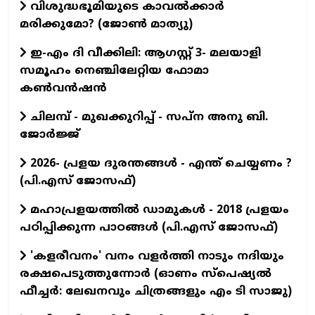
വിശുദ്ധഭൂമിയുടെ കാവല്‍ക്കാര്‍
മരിക്കുമോ? (ജോണ്‍ മാത്യു)
ഇ-എം ദി വീക്കിലി: ആഗസ്റ്റ് 3- മലയാളി
സമൂഹം നെഞ്ചിലേറ്റിയ ഫോമാ
കൺവൻഷൻ
ചിലമ്പ് - മുഖക്കുറിപ്പ് - സപ്ന അനു ബി.
ജോർജ്ജ്
2026- പ്രളയ ദുരന്തങ്ങള്‍ - എന്ത് ചെയ്യണം ?
(പി.എസ് ജോസഫ്‌)
മഹാപ്രളയത്തില്‍ ഡാമുകള്‍ - 2018 പ്രളയം
പഠിപ്പിക്കുന്ന പാഠങ്ങള്‍ (പി.എസ് ജോസഫ്‌)
'കളരീവനം' വനം വളര്‍ത്തി നാടും നദിയും
രക്ഷപെടുത്തുന്നോര്‍ (ഓണം സ്പെഷ്യല്‍
ഫീച്ചര്‍: ലേഖനവും ചിത്രങ്ങളും എം ടി സാജു)