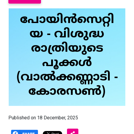
പോയിൻസെറ്റി
യ - വിശുദ്ധ
രാത്രിയുടെ
പൂക്കൾ
(വാൽക്കണ്ണാടി -
കോരസൺ)
Published on 18 December, 2025