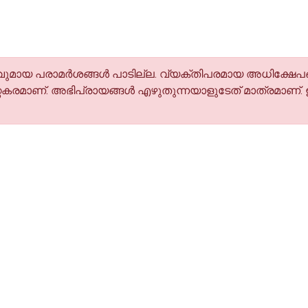
മായ പരാമര്‍ശങ്ങള്‍ പാടില്ല. വ്യക്തിപരമായ അധിക്ഷേപങ
കരമാണ്. അഭിപ്രായങ്ങള്‍ എഴുതുന്നയാളുടേത് മാത്രമാണ്.