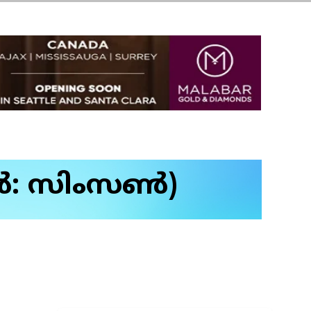
്‍: സിംസണ്‍)