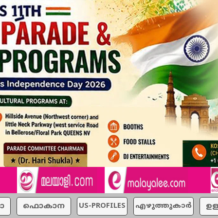
ാ
ഫൊകാന
US-PROFILES
എഴുത്തുകാര്‍
ഉള