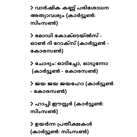
വാര്‍ഷിക കണ്ണ് പരിശോധന
അത്യാവശ്യം (കാര്‍ട്ടൂണ്‍:
സിംസണ്‍)
മോഡി കോക്‌ടെയ്ൽസ് -
ഓൺ ദി റോക്‌സ് (കാർട്ടൂൺ -
കോരസൺ)
ചോദ്യം: ഓടിച്ചോ, ഓടുന്നോ
(കാർട്ടൂൺ - കോരസൺ)
ജയ ജയ ജയഹോ (കാർട്ടൂൺ
- കോരസൺ)
ഹാപ്പി ഈസ്റ്റര്‍ (കാര്‍ട്ടൂണ്‍:
സിംസണ്‍)
ഉയര്‍ന്ന പ്രതീക്ഷകള്‍
(കാര്‍ട്ടൂണ്‍: സിംസണ്‍)