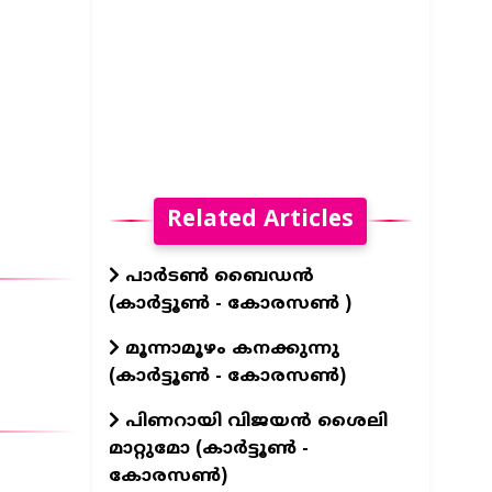
Related Articles
പാർടൺ ബൈഡൻ
(കാർട്ടൂൺ - കോരസൺ )
മൂന്നാമൂഴം കനക്കുന്നു
(കാർട്ടൂൺ - കോരസൺ)
പിണറായി വിജയൻ ശൈലി
മാറ്റുമോ (കാർട്ടൂൺ -
കോരസൺ)