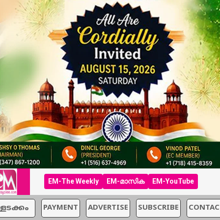
EM-The Weekly
EM-മാസിക
EM-YouTube
്ളടക്കം
PAYMENT
ADVERTISE
SUBSCRIBE
CONTAC