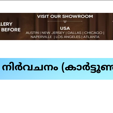
ിര്‍വചനം (കാര്‍ട്ടൂണ