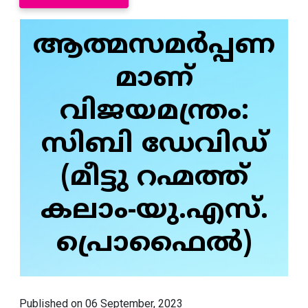
ആത്മസമർപ്പണ
മാണ്
വിജയമന്ത്രം:
സിബി ഡേവിഡ്
(മീട്ടു റഹ്മത്ത്
കലാം-യു.എസ്.
പ്രൊഫൈൽ)
Published on 06 September, 2023