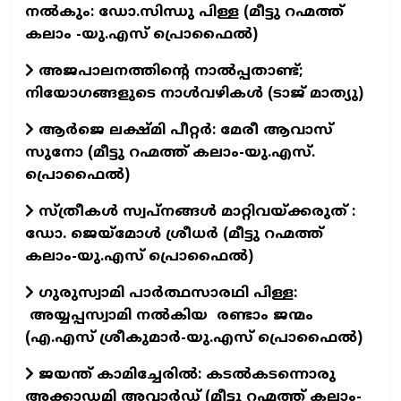
നൽകും: ഡോ.സിന്ധു പിള്ള (മീട്ടു റഹ്മത്ത്
കലാം -യു.എസ് പ്രൊഫൈൽ)
അജപാലനത്തിന്റെ നാല്‍പ്പതാണ്ട്;
നിയോഗങ്ങളുടെ നാള്‍വഴികള്‍ (ടാജ് മാത്യു)
ആർജെ ലക്ഷ്മി പീറ്റർ: മേരീ ആവാസ്
സുനോ (മീട്ടു റഹ്മത്ത് കലാം-യു.എസ്.
പ്രൊഫൈൽ)
സ്ത്രീകൾ സ്വപ്‌നങ്ങൾ മാറ്റിവയ്ക്കരുത് :
ഡോ. ജെയ്‌മോൾ ശ്രീധർ (മീട്ടു റഹ്മത്ത്
കലാം-യു.എസ് പ്രൊഫൈൽ)
ഗുരുസ്വാമി പാര്‍ത്ഥസാരഥി പിള്ള:
അയ്യപ്പസ്വാമി നൽകിയ രണ്ടാം ജന്മം
(എ.എസ് ശ്രീകുമാര്‍-യു.എസ് പ്രൊഫൈൽ)
ജയന്ത് കാമിച്ചേരിൽ: കടൽകടന്നൊരു
അക്കാഡമി അവാർഡ് (മീട്ടു റഹ്മത്ത് കലാം-