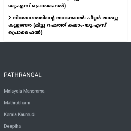
യു.എസ് പ്രൊഫൈൽ)
നിയോഗത്തിന്റെ താക്കോൽ: പീറ്റർ മാത്യു
കുളങ്ങര (മീട്ടു റഹ്മത്ത് കലാം-യു.എസ്
പ്രൊഫൈൽ)
PATHRANGAL
Malayala Manorama
Mathrubhumi
Kerala Kaumudi
Deepika