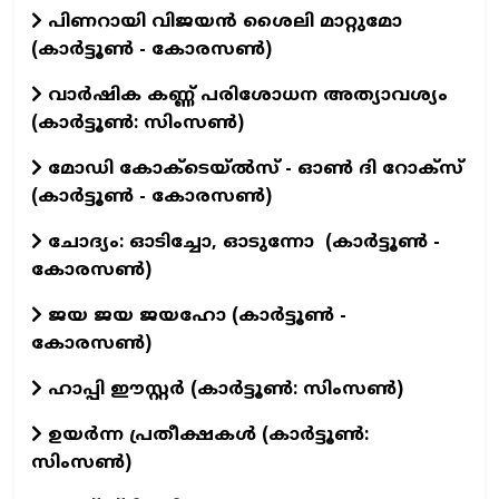
പിണറായി വിജയൻ ശൈലി മാറ്റുമോ
(കാർട്ടൂൺ - കോരസൺ)
വാര്‍ഷിക കണ്ണ് പരിശോധന അത്യാവശ്യം
(കാര്‍ട്ടൂണ്‍: സിംസണ്‍)
മോഡി കോക്‌ടെയ്ൽസ് - ഓൺ ദി റോക്‌സ്
(കാർട്ടൂൺ - കോരസൺ)
ചോദ്യം: ഓടിച്ചോ, ഓടുന്നോ (കാർട്ടൂൺ -
കോരസൺ)
ജയ ജയ ജയഹോ (കാർട്ടൂൺ -
കോരസൺ)
ഹാപ്പി ഈസ്റ്റര്‍ (കാര്‍ട്ടൂണ്‍: സിംസണ്‍)
ഉയര്‍ന്ന പ്രതീക്ഷകള്‍ (കാര്‍ട്ടൂണ്‍:
സിംസണ്‍)