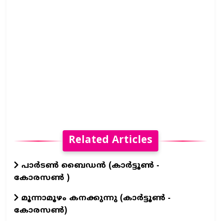
Related Articles
പാർടൺ ബൈഡൻ (കാർട്ടൂൺ -
കോരസൺ )
മൂന്നാമൂഴം കനക്കുന്നു (കാർട്ടൂൺ -
കോരസൺ)