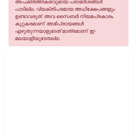
അപകീര്‍ത്തികരവുമായ പരാമര്‍ശങ്ങള്‍
പാടില്ല. വ്യക്തിപരമായ അധിക്ഷേപങ്ങളും
ഉണ്ടാവരുത്. അവ സൈബര്‍ നിയമപ്രകാരം
കുറ്റകരമാണ്. അഭിപ്രായങ്ങള്‍
എഴുതുന്നയാളുടേത് മാത്രമാണ്. ഇ-
മലയാളിയുടേതല്ല