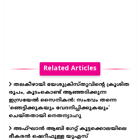
Related Articles
തലകീഴായി യേശുക്രിസ്തുവിന്റെ ക്രൂശിത
രൂപം, കൂടംകൊണ്ട് ആഞ്ഞടിക്കുന്ന
ഇസ്രയേൽ സൈനികൻ: സംഭവം തന്നെ
'ഞെട്ടിക്കുകയും വേദനിപ്പിക്കുകയും'
ചെയ്തതായി നെതന്യാഹു
അഫ്ഘാൻ ആബി ഗേറ്റ് കൂട്ടക്കൊലയിലെ
ഭീകരൻ ഷെറീഫുള്ള യുഎസ്