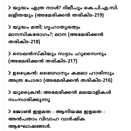
യുദ്ധം എത്ര നാൾ? ദിലീപും കെ.പി.എ.സി.
ലളിതയും (അമേരിക്കൻ തരികിട-219)
യുദ്ധം മതി; ഗൃഹാതുരത്വം
മാനസികരോഗം?; ലാന (അമേരിക്കൻ
തരികിട-218)
സെലൻസ്കിയും സദ്ദാം ഹുസൈനും
(അമേരിക്കൻ തരികിട-217)
ഉക്രൈൻ: ബൈഡനും കമലാ ഹാരിസും
അത്ര പോരാ (അമേരിക്കൻ തരികിട-216)
യുക്രൈൻ: അമേരിക്കൻ മലയാളികൾ
സംസാരിക്കുന്നു
ജോൺ ഇളമത - ആനിയമ്മ ഇളമത -
അൻപതാം വിവാഹ വാർഷിക
ആഘോഷങ്ങൾ.