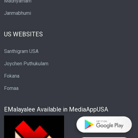
Madhyamam
Janmabhumi
US WEBSITES
Santhigram USA
Joychen Puthukulam
Fokana
Fomaa
EMalayalee Available in MediaAppUSA