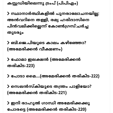
കസ്റ്റഡിയിലെന്നു ട്രംപ് (പിപിഎം)
സ്ഥാനാര്‍ത്ഥികളില്‍ പുനരാലോചനയില്ല;
അൻവറിനെ തള്ളി, രമ്യ ഹരിദാസിനെ
പിൻവലിക്കില്ലെന്ന് കോൺ​ഗ്രസ്:ചർച്ച
തുടരും
ബി.ജെ.പിയുടെ കാലം കഴിഞ്ഞോ?
(അമേരിക്കൻ വീക്ഷണം)
ഫോമാ ഇലക്ഷൻ (അമേരിക്കൻ
തരികിട-223)
പോടാ മൈ....(അമേരിക്കൻ തരികിട-222)
സെലൻസ്കിയുടെ തന്ത്രം പാളിയോ?
(അമേരിക്കൻ തരികിട-221)
ഇനി രാഹുൽ ഗാന്ധി അമേരിക്കക്കു
പോരട്ടെ (അമേരിക്കൻ തരികിട-220)