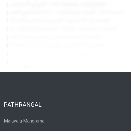
പ്രവേശിപ്പിച്ചത്. നടി ആത്മഹത്യയ്ക്ക്
ശ്രമിച്ചതാണെന്ന വാര്‍ത്തകള്‍ക്ക് പിന്നാലെ
വിശദീകരണവുമായി യുവനടി രംഗത്ത്
വന്നിരിക്കുകയാണ്. താന്‍ ആത്മഹത്യക്ക്
ശ്രമിച്ചതല്ലെന്നും സാധാരണ ഉറക്കം
ലഭിക്കാനായി ഗുളിക കഴിക്കാറുണ്ടെന്നും
കഴിഞ്ഞ ദിവസം ഇത് കഴിച്ചപ്പോള്‍ ഡോസ്
കൂടിപ്പോയ
PATHRANGAL
Malayala Manorama