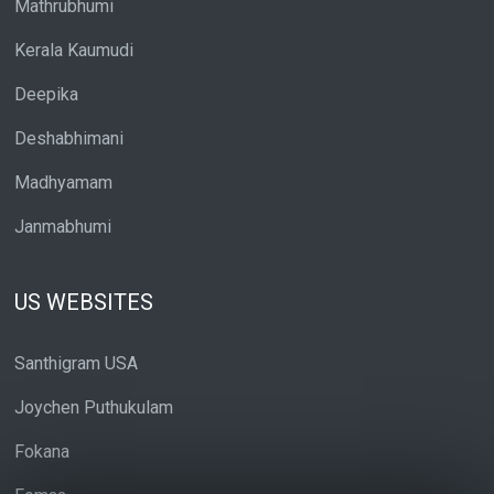
Mathrubhumi
Kerala Kaumudi
Deepika
Deshabhimani
Madhyamam
Janmabhumi
US WEBSITES
Santhigram USA
Joychen Puthukulam
Fokana