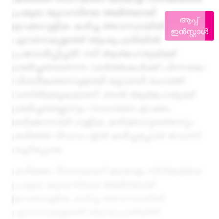
പ്രമുഖ യുവനടിയെ അമിതമായി
ആപ്പ്
ഉറക്കഗുളിക കഴിച്ച അവസ്ഥയില്‍
ഇൻസ്റ്റാൾ
എറണാകുളത്ത് ആശുപത്രിയില്‍
പ്രവേശിപ്പിച്ചത്. നടി ആത്മഹത്യയ്ക്ക്
ശ്രമിച്ചതാണെന്ന വാര്‍ത്തകള്‍ക്ക് പിന്നാലെ
വിശദീകരണവുമായി യുവനടി രംഗത്ത്
വന്നിരിക്കുകയാണ്. താന്‍ ആത്മഹത്യക്ക്
ശ്രമിച്ചതല്ലെന്നും സാധാരണ ഉറക്കം
ലഭിക്കാനായി ഗുളിക കഴിക്കാറുണ്ടെന്നും
കഴിഞ്ഞ ദിവസം ഇത് കഴിച്ചപ്പോള്‍ ഡോസ്
കൂടിപ്പോയ
കഴിഞ്ഞ ദിവസമാണ് മലയാള സിനിമയിലെ
പ്രമുഖ യുവനടിയെ അമിതമായി
ഉറക്കഗുളിക കഴിച്ച അവസ്ഥയില്‍
എറണാകുളത്ത് ആശുപത്രിയില്‍