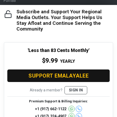
Fomaa
Subscribe and Support Your Regional
Media Outlets. Your Support Helps Us
EMalayalee Available in MediaAppUSA
Stay Afloat and Continue Serving the
Community
'Less than 83 Cents Monthly'
$9.99
YEARLY
SUPPORT EMALAYALEE
Contact
About Us
Privacy Policy
Already a member?
SIGN IN
Copyright © 2024 emalayalee.com - All Rights Reserved.
Premium Support & Billing Inquiries:
+1 (917) 662-1122
Webmastered by
MIPL
,
Web Hosting Calicut Kerala
+1 (917) 324-4907