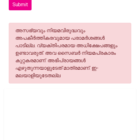
Submit
അസഭ്യവും നിയമവിരുദ്ധവും
അപകീര്‍ത്തികരവുമായ പരാമര്‍ശങ്ങള്‍
പാടില്ല. വ്യക്തിപരമായ അധിക്ഷേപങ്ങളും
ഉണ്ടാവരുത്. അവ സൈബര്‍ നിയമപ്രകാരം
കുറ്റകരമാണ്. അഭിപ്രായങ്ങള്‍
എഴുതുന്നയാളുടേത് മാത്രമാണ്. ഇ-
മലയാളിയുടേതല്ല