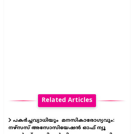
Related Articles
പകർച്ചവ്യാധിയും മനസികാരോഗ്യവും:
നഴ്സസ് അസോസിയേഷൻ ഓഫ് ന്യൂ