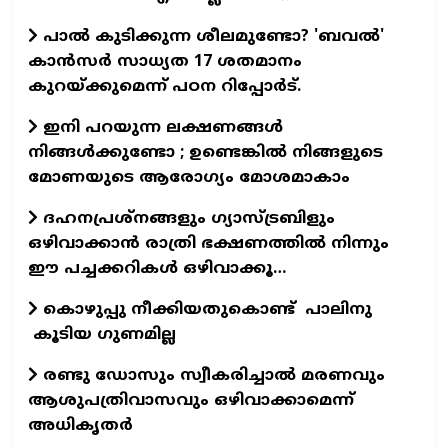
പാൽ കുടിക്കുന്ന ശീലമുണ്ടോ? 'ബവൽ'
കാൻസർ സാധ്യത 17 ശതമാനം
കുറയ്ക്കുമെന്ന് പഠന റിപ്പോർട്.
ഇനി പറയുന്ന ലക്ഷണങ്ങൾ
നിങ്ങൾക്കുണ്ടോ ; ഉണ്ടെങ്കിൽ നിങ്ങളുടെ
മോണയുടെ ആരോഗ്യം മോശമാകാം
ദഹനപ്രശ്നങ്ങളും ഗ്യാസ്ട്രബിളും
ഒഴിവാക്കാൻ രാത്രി ഭക്ഷണത്തിൽ നിന്നും
ഈ പച്ചക്കറികൾ ഒഴിവാക്കൂ…
കൊഴുപ്പു നീക്കിയതുകൊണ്ട് പാലിനു
കൂടിയ ഗുണമില്ല
രണ്ടു ഡോസും സ്വീകരിച്ചാല്‍ മരണവും
ആശുപത്രിവാസവും ഒഴിവാക്കാമെന്ന്
അധികൃതര്‍