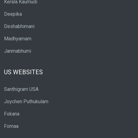
Kerala Kaumudi
Deepika
Deshabhimani
Madhyamam
Janmabhumi
US WEBSITES
Santhigram USA
Joychen Puthukulam
Fokana
Fomaa