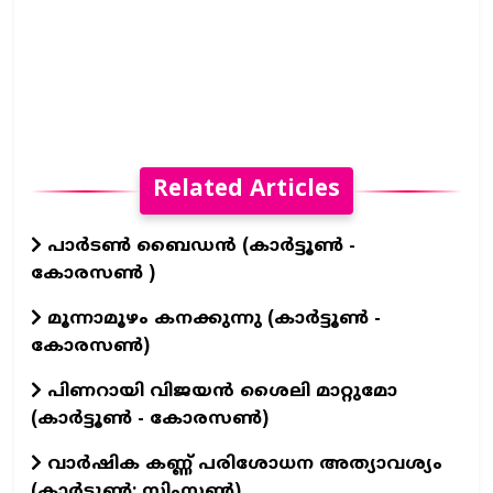
Related Articles
പാർടൺ ബൈഡൻ (കാർട്ടൂൺ -
കോരസൺ )
മൂന്നാമൂഴം കനക്കുന്നു (കാർട്ടൂൺ -
കോരസൺ)
പിണറായി വിജയൻ ശൈലി മാറ്റുമോ
(കാർട്ടൂൺ - കോരസൺ)
വാര്‍ഷിക കണ്ണ് പരിശോധന അത്യാവശ്യം
(കാര്‍ട്ടൂണ്‍: സിംസണ്‍)