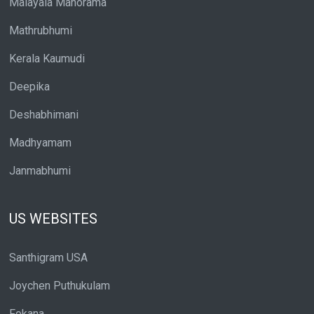
Malayala Manorama
Mathrubhumi
Kerala Kaumudi
Deepika
Deshabhimani
Madhyamam
Janmabhumi
US WEBSITES
Santhigram USA
Joychen Puthukulam
Fokana