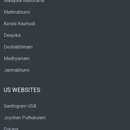
Malayala Manorama
Mathrubhumi
Kerala Kaumudi
Deepika
Deshabhimani
Madhyamam
Janmabhumi
US WEBSITES
Santhigram USA
Joychen Puthukulam
Fokana