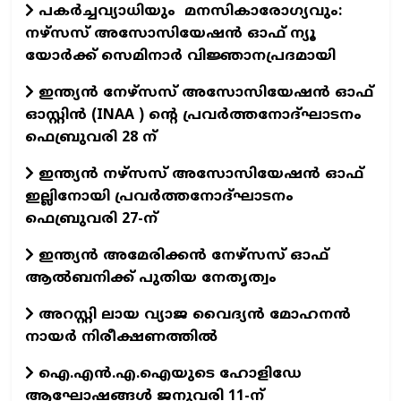
പകർച്ചവ്യാധിയും മനസികാരോഗ്യവും:
നഴ്സസ് അസോസിയേഷൻ ഓഫ് ന്യൂ
യോർക്ക് സെമിനാർ വിജ്ഞാനപ്രദമായി
ഇന്ത്യന്‍ നേഴ്സസ് അസോസിയേഷന്‍ ഓഫ്
ഓസ്റ്റിന്‍ (INAA ) ന്റെ പ്രവര്‍ത്തനോദ്ഘാടനം
ഫെബ്രുവരി 28 ന്
ഇന്ത്യന്‍ നഴ്‌സസ് അസോസിയേഷന്‍ ഓഫ്
ഇല്ലിനോയി പ്രവര്‍ത്തനോദ്ഘാടനം
ഫെബ്രുവരി 27-ന്
ഇന്ത്യന്‍ അമേരിക്കന്‍ നേഴ്‌സസ് ഓഫ്
ആല്‍ബനിക്ക് പുതിയ നേതൃത്വം
അറസ്റ്റി ലായ വ്യാജ വൈദ്യൻ മോഹനൻ
നായർ നിരീക്ഷണത്തിൽ
ഐ.എന്‍.എ.ഐയുടെ ഹോളിഡേ
ആഘോഷങ്ങള്‍ ജനുവരി 11-ന്