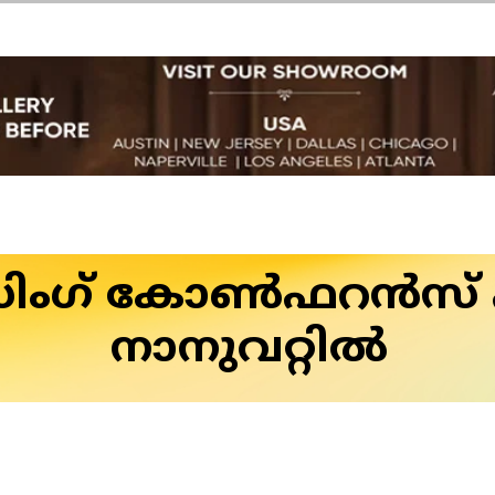
സിംഗ് കോണ്‍ഫറന്‍സ് ഏ
നാനുവറ്റില്‍