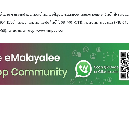
കോണ്‍ഫറന്‍സിനു രജിസ്റ്റര്‍ ചെയ്യാം. കോണ്‍ഫറന്‍സ് ദിവസവും രജ
04 1580), ഡോ. അനു വര്‍ഗീസ് (508 740 7911), പ്രസന്ന ബാബു (718 619 
0783). വെബ്‌സൈറ്റ്: www.ninpaa.com