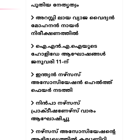
പുതിയ നേതൃത്വം
അറസ്റ്റി ലായ വ്യാജ വൈദ്യൻ
മോഹനൻ നായർ
നിരീക്ഷണത്തിൽ
ഐ.എന്‍.എ.ഐയുടെ
ഹോളിഡേ ആഘോഷങ്ങള്‍
ജനുവരി 11-ന്
ഇന്ത്യന്‍ നഴ്‌സസ്
അസോസിയേഷന്‍ ഹെല്‍ത്ത്
ഫെയര്‍ നടത്തി
നിന്‍പാ നഴ്‌സസ്
പ്രാക്ടീഷണേഴ്‌സ് വാരം
ആഘോഷിച്ചു
നഴ്‌സസ് അസോസിയേഷന്റെ
ആഭിമുഖ്യത്തില്‍ കമ്യൂണിറ്റി