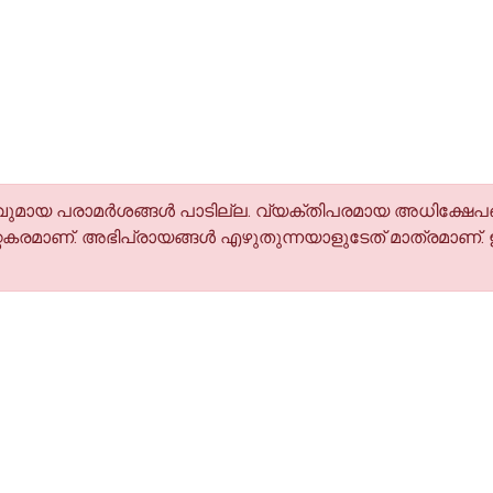
മായ പരാമര്‍ശങ്ങള്‍ പാടില്ല. വ്യക്തിപരമായ അധിക്ഷേപങ
കരമാണ്. അഭിപ്രായങ്ങള്‍ എഴുതുന്നയാളുടേത് മാത്രമാണ്.