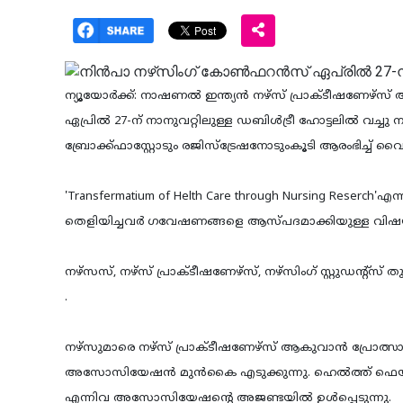
ന്യൂയോര്‍ക്ക്: നാഷണല്‍ ഇന്ത്യന്‍ നഴ്‌സ് പ്രാക്ടീഷ
ഏപ്രില്‍ 27-ന് നാനുവറ്റിലുള്ള ഡബിള്‍ട്രീ ഹോട്ടലില്‍ വ
ബ്രോക്ക്ഫാസ്റ്റോടും രജിസ്‌ട്രേഷനോടുംകൂടി ആരംഭിച്ച് 
'Transfermatium of Helth Care through Nursing Reserch'
തെളിയിച്ചവര്‍ ഗവേഷണങ്ങളെ ആസ്പദമാക്കിയുള്ള വിഷയങ
നഴ്‌സസ്, നഴ്‌സ് പ്രാക്ടീഷണേഴ്‌സ്, നഴ്‌സിംഗ് സ്റ്റുഡന്റ്‌
.
നഴ്‌സുമാരെ നഴ്‌സ് പ്രാക്ടീഷണേഴ്‌സ് ആകുവാന്‍ പ്രോത
അസോസിയേഷന്‍ മുന്‍കൈ എടുക്കുന്നു. ഹെല്‍ത്ത് ഫെയര്‍ നട
എന്നിവ അസോസിയേഷന്റെ അജണ്ടയില്‍ ഉള്‍പ്പെടുന്നു.