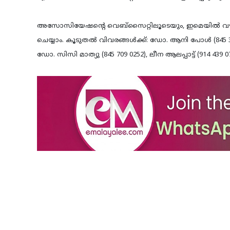
അസോസിയേഷന്റെ വെബ്‌സൈറ്റിലൂടെയും, ഇമെയില്‍ വഴിയും 
ചെയ്യാം. കൂടുതല്‍ വിവരങ്ങള്‍ക്ക്: ഡോ. ആനി പോള്‍ (845 3
ഡോ. സിസി മാത്യു (845 709 0252), ലീന ആലപ്പാട്ട് (914 439 