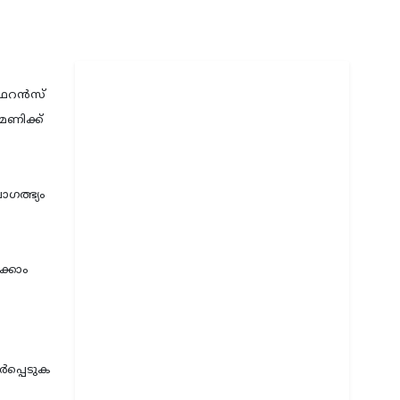
ഫറന്‍സ്
മണിക്ക്
ാഗത്ഭ്യം
ക്കാം
‍പ്പെടുക