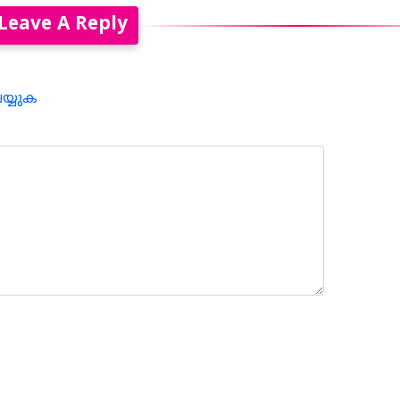
Leave A Reply
െയ്യുക