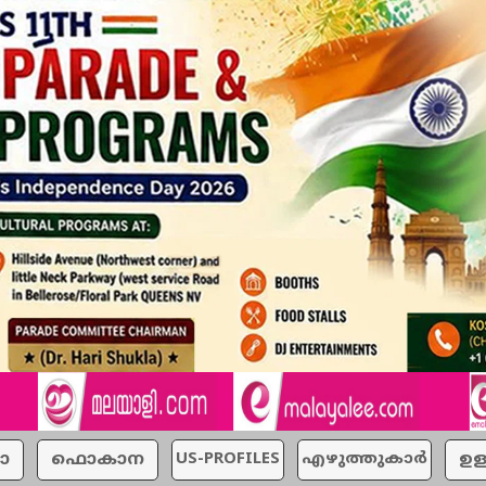
ാ
ഫൊകാന
US-PROFILES
എഴുത്തുകാര്‍
ഉള