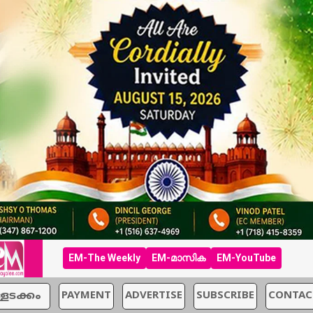
EM-The Weekly
EM-മാസിക
EM-YouTube
്ളടക്കം
PAYMENT
ADVERTISE
SUBSCRIBE
CONTAC