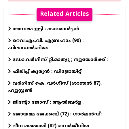
Related Articles
അന്നമ്മ ഇട്ടി : കാരോൾട്ടൻ
റെവ.എം.വി. എബ്രഹാം (90) :
ഫിലാഡൽഫിയ:
ഡോ.വര്‍ഗീസ് റ്റി.മാത്യു ; ന്യൂയോര്‍ക്ക് :
ഫിലിപ്പ് കുര്യൻ : ഡിട്രോയിറ്റ്
വർഗീസ് കെ. വർഗീസ് (ശാന്തൻ 87),
ഹ്യൂസ്റ്റൺ
ജിന്റോ ജോസ് : ആല്‍ബര്‍ട്ട .
ജോയമ്മ ജേക്കബ് (72) : ഗാര്‍ലന്‍ഡ്:
ലീന മത്തായി (82) :വെർജീനിയ