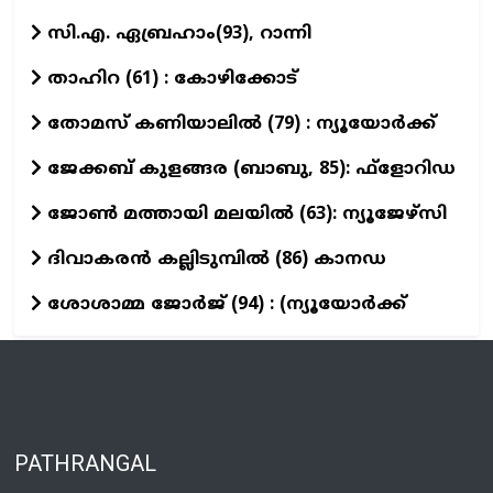
സി.എ. ഏബ്രഹാം(93), റാന്നി
താഹിറ (61) : കോഴിക്കോട്
തോമസ് കണിയാലില്‍ (79) : ന്യൂയോര്‍ക്ക്
ജേക്കബ് കുളങ്ങര (ബാബു, 85): ഫ്‌ളോറിഡ
ജോണ്‍ മത്തായി മലയില്‍ (63): ന്യൂജേഴ്‌സി
ദിവാകരൻ കല്ലിടുമ്പിൽ (86) കാനഡ
ശോശാമ്മ ജോർജ് (94) : (ന്യൂയോർക്ക്
PATHRANGAL