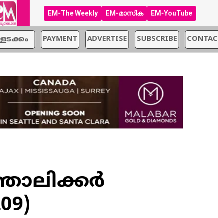
EM-The Weekly
EM-മാസിക
EM-YouTube
്ളടക്കം
PAYMENT
ADVERTISE
SUBSCRIBE
CONTAC
തോലിക്കർ
09)