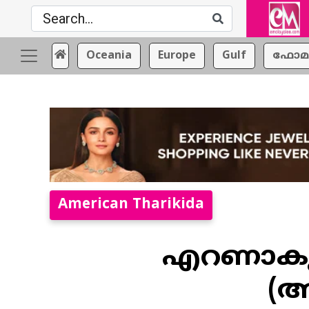
Oceania
Europe
Gulf
ഫോമ
American Tharikida
എറണാകുള
(അ